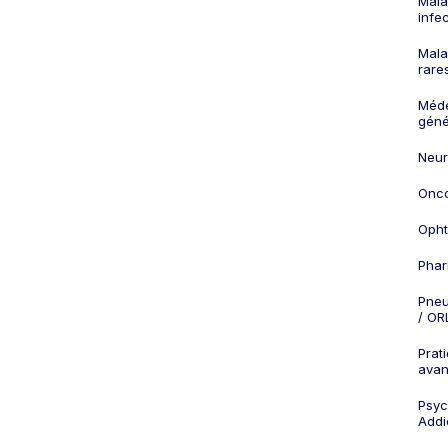
Mala
infe
Mala
rare
Méd
géné
Neur
Onco
Opht
Phar
Pneu
/ OR
Prat
ava
Psych
Addi