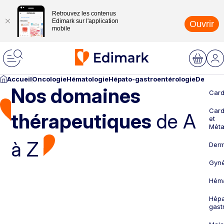
Retrouvez les contenus
Edimark sur l'application
Ouvrir
mobile
Accueil
Oncologie
Hématologie
Hépato-gastroentérologie
Dermato
Nos domaines
Card
Card
thérapeutiques
de A
et
Méta
à Z
Derm
Gyné
Héma
Hépa
gast