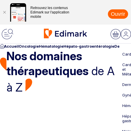
Retrouvez les contenus
Edimark sur l'application
Ouvrir
mobile
Accueil
Oncologie
Hématologie
Hépato-gastroentérologie
Dermato
Nos domaines
Card
Card
thérapeutiques
de A
et
Méta
à Z
Derm
Gyné
Héma
Hépa
gast