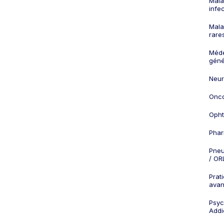
Mala
infe
Mala
rare
Méd
géné
Neur
Onco
Opht
Phar
Pneu
/ OR
Prat
ava
Psych
Addi