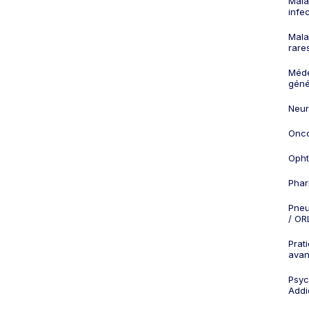
Mala
infe
Mala
rare
Méd
géné
Neur
Onco
Opht
Phar
Pneu
/ OR
Prat
ava
Psych
Addi