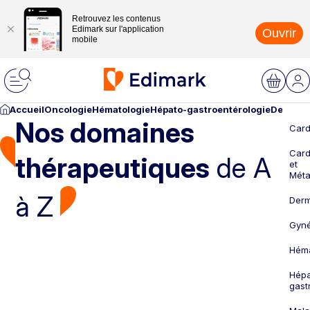
Retrouvez les contenus
Edimark sur l'application
Ouvrir
mobile
Accueil
Oncologie
Hématologie
Hépato-gastroentérologie
Dermato
Nos domaines
Card
Card
thérapeutiques
de A
et
Méta
à Z
Derm
Gyné
Héma
Hépa
gast