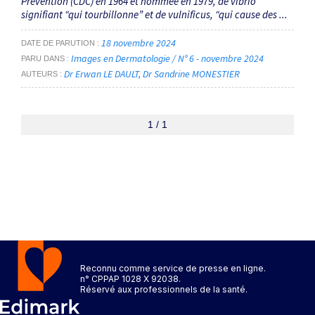
Prevention (CDC) en 1964 et nommée en 1979, de vibrio
signifiant “qui tourbillonne” et de vulnificus, “qui cause des ...
18 novembre 2024
DATE DE PARUTION
Images en Dermatologie / N° 6 - novembre 2024
PARU DANS
Dr Erwan LE DAULT
Dr Sandrine MONESTIER
AUTEURS
1 / 1
Reconnu comme service de presse en ligne.
n° CPPAP 1028 X 92038.
Réservé aux professionnels de la santé.