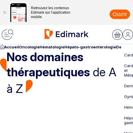
Retrouvez les contenus
Edimark sur l'application
Ouvrir
mobile
Accueil
Oncologie
Hématologie
Hépato-gastroentérologie
Dermato
Nos domaines
Card
Card
thérapeutiques
de A
et
Méta
à Z
Derm
Gyné
Héma
Hépa
gast