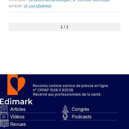
Dr Lise LEGRAND
AUTEUR
1 / 1
Reconnu comme service de presse en ligne.
n° CPPAP 1028 X 92038.
Réservé aux professionnels de la santé.
Articles
Congrès
Vidéos
Podcasts
Revues