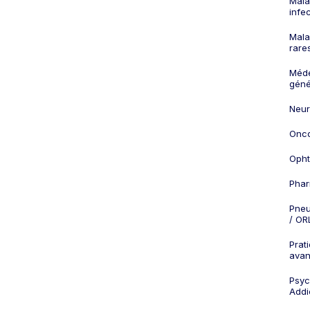
Mala
infe
Mala
rare
Méd
géné
Neur
Onco
Opht
Phar
Pneu
/ OR
Prat
ava
Psych
Addi