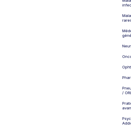
Mala
infe
Mala
rare
Méd
géné
Neur
Onco
Opht
Phar
Pneu
/ OR
Prat
ava
Psych
Addi