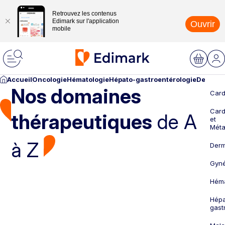
Retrouvez les contenus
Edimark sur l'application
Ouvrir
mobile
Accueil
Oncologie
Hématologie
Hépato-gastroentérologie
Dermato
Nos domaines
Card
Card
thérapeutiques
de A
et
Méta
à Z
Derm
Gyné
Héma
Hépa
gast