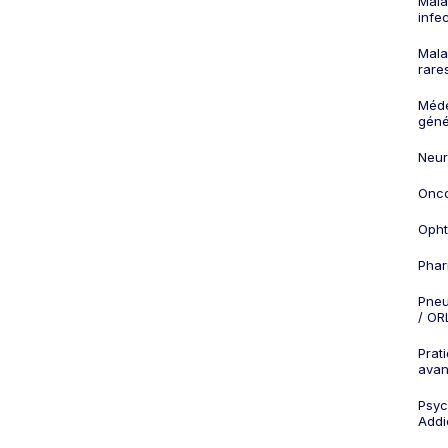
Mala
infe
Mala
rare
Méd
géné
Neur
Onco
Opht
Phar
Pneu
/ OR
Prat
ava
Psych
Addi