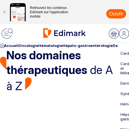
Retrouvez les contenus
Edimark sur l'application
Ouvrir
mobile
Accueil
Oncologie
Hématologie
Hépato-gastroentérologie
Dermato
Nos domaines
Card
Card
thérapeutiques
de A
et
Méta
à Z
Derm
Gyné
Héma
Hépa
gast