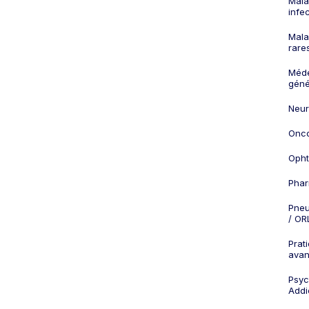
Mala
infe
Mala
rare
Méd
géné
Neur
Onco
Opht
Phar
Pneu
/ OR
Prat
ava
Psych
Addi