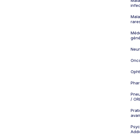
Mala
infe
Mala
rare
Méd
géné
Neur
Onco
Opht
Phar
Pneu
/ OR
Prat
ava
Psych
Addi