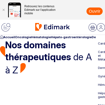
Retrouvez les contenus
Edimark sur l'application
Ouvrir
mobile
Accueil
Oncologie
Hématologie
Hépato-gastroentérologie
Dermato
Nos domaines
Card
Card
thérapeutiques
de A
et
Méta
à Z
Derm
Gyné
Héma
Hépa
gast