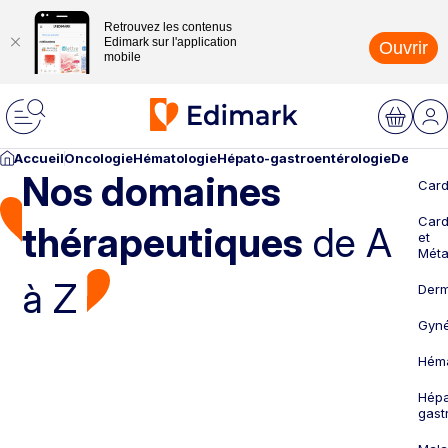
Retrouvez les contenus
Edimark sur l'application
Ouvrir
mobile
Accueil
Oncologie
Hématologie
Hépato-gastroentérologie
Dermato
Nos domaines
Card
Card
thérapeutiques
de A
et
Méta
à Z
Derm
Gyné
Héma
Hépa
gast