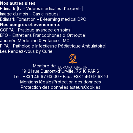
Nos autres sites
Edimark |tv – Vidéos médicales d'experts
Image du mois – Cas cliniques
Edimark Formation – E-learning médical DPC
Nos congrès et événements
COFPA – Pratique avancée en soins
EFO – Entretiens Francophones d'Orthoptie
Journée Médecine & Enfance - MG
PIPA – Pathologie Infectieuse Pédiatrique Ambulatoire
Les Rendez-vous by Curie
Membre de
19-21 rue Dumont-d'Urville, 75116 PARIS
Tél : +33 1 46 67 63 00 - Fax : +33 1 46 67 63 10
Mentions légales
Protection des données
Protection des données auteurs
Cookies
Identifiant / Mot de passe oubli
Pour accéder aux contenus publiés sur Edimark.fr vous dev
posséder un compte et vous identifier au moyen d’un email e
Déjà inscrit(e)
Déjà inscrit(e)
Pas encore inscrit(e) ?
Pas encore inscrit(e) ?
Vous avez oublié votre mot de passe ?
d’un mot de passe. L’email est celui que vous avez renseigné
Merci de saisir votre e-mail. Vous recevrez un message
lors de votre inscription ou de votre abonnement à l’une de 
Connectez-vous à votre compte
Connectez-vous à votre compte
pour réinitialiser votre mot de passe.
publications. Si toutefois vous ne vous souvenez plus de vos