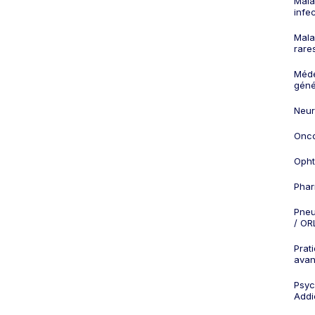
Mala
infe
Mala
rare
Méd
géné
Neur
Onco
Opht
Phar
Pneu
/ OR
Prat
ava
Psych
Addi