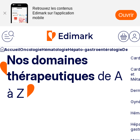
Retrouvez les contenus
Edimark sur l'application
Ouvrir
mobile
Accueil
Oncologie
Hématologie
Hépato-gastroentérologie
Dermato
Nos domaines
Card
Card
thérapeutiques
de A
et
Méta
à Z
Derm
Gyné
Héma
Hépa
gast