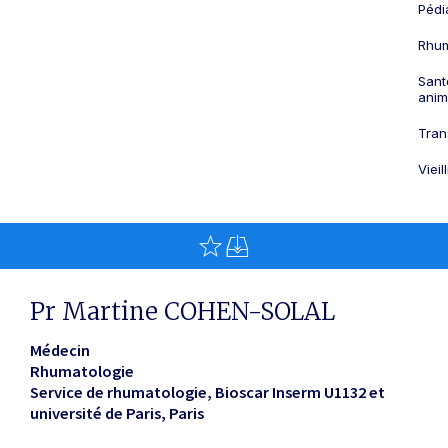
Pédi
Rhum
Sant
anim
Tran
Viei
Pr Martine COHEN-SOLAL
Médecin
Rhumatologie
Service de rhumatologie, Bioscar Inserm U1132 et
université de Paris
Paris