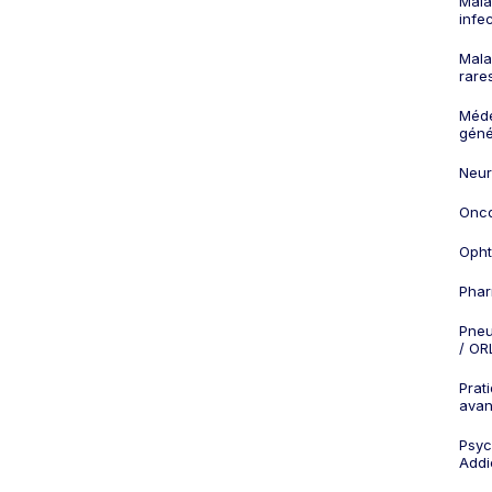
Mala
infe
Mala
rare
Méd
géné
Neur
Onco
Opht
Phar
Pneu
/ OR
Prat
ava
Psych
Addi