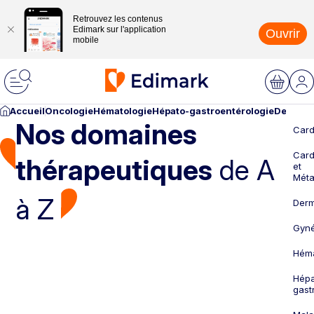
Retrouvez les contenus
Edimark sur l'application
Ouvrir
mobile
Accueil
Oncologie
Hématologie
Hépato-gastroentérologie
Dermato
Nos domaines
Card
Card
thérapeutiques
de A
et
Méta
à Z
Derm
Gyné
Héma
Hépa
gast