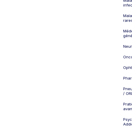
Mala
infe
Mala
rare
Méd
géné
Neur
Onco
Opht
Phar
Pneu
/ OR
Prat
ava
Psych
Addi