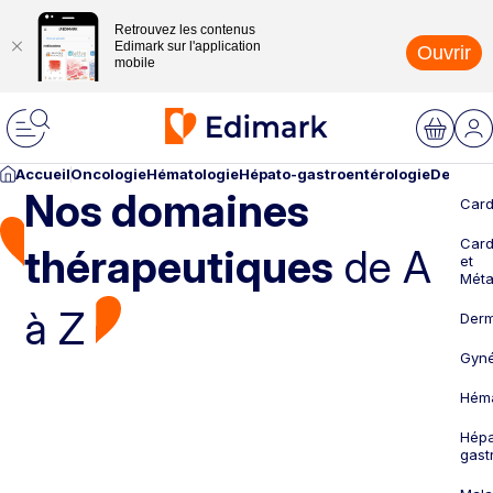
Retrouvez les contenus
Edimark sur l'application
Ouvrir
mobile
Accueil
Oncologie
Hématologie
Hépato-gastroentérologie
Dermato
Nos domaines
Card
Card
thérapeutiques
de A
et
Méta
à Z
Derm
Gyné
Héma
Hépa
gast