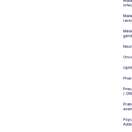
Mala
infe
Mala
rare
Méd
géné
Neur
Onco
Opht
Phar
Pneu
/ OR
Prat
ava
Psych
Addi