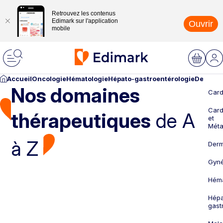
Retrouvez les contenus
Edimark sur l'application
Ouvrir
mobile
Accueil
Oncologie
Hématologie
Hépato-gastroentérologie
Dermato
Nos domaines
Card
Card
thérapeutiques
de A
et
Méta
à Z
Derm
Gyné
Héma
Hépa
gast