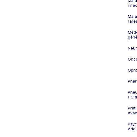
Mala
infe
Mala
rare
Méd
géné
Neur
Onco
Opht
Phar
Pneu
/ OR
Prat
ava
Psych
Addi