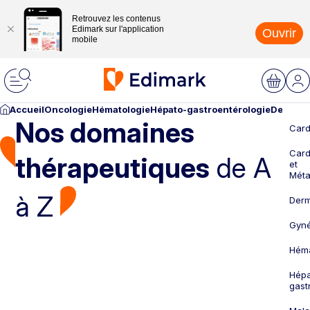
Retrouvez les contenus
Edimark sur l'application
Ouvrir
mobile
Accueil
Oncologie
Hématologie
Hépato-gastroentérologie
Dermato
Nos domaines
Card
Card
thérapeutiques
de A
et
Méta
à Z
Derm
Gyné
Héma
Hépa
gast