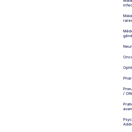
Mala
infe
Mala
rare
Méd
géné
Neur
Onco
Opht
Phar
Pneu
/ OR
Prat
ava
Psych
Addi