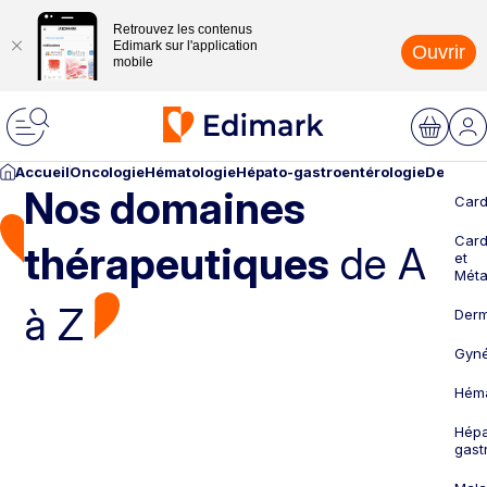
Retrouvez les contenus
Edimark sur l'application
Ouvrir
mobile
Accueil
Oncologie
Hématologie
Hépato-gastroentérologie
Dermato
Nos domaines
Card
Card
thérapeutiques
de A
et
Méta
à Z
Derm
Gyné
Héma
Hépa
gast