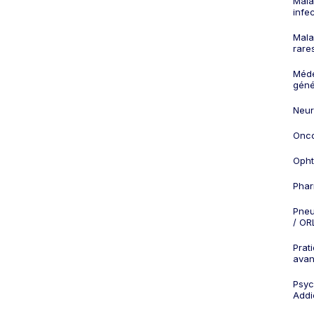
Mala
infe
Mala
rare
Méd
géné
Neur
Onco
Opht
Phar
Pneu
/ OR
Prat
ava
Psych
Addi