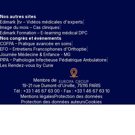
Nos autres sites
Edimark |tv – Vidéos médicales d'experts
Image du mois – Cas cliniques
Edimark Formation – E-learning médical DPC
Nos congrès et événements
COFPA – Pratique avancée en soins
EFO – Entretiens Francophones d'Orthoptie
Journée Médecine & Enfance - MG
PIPA – Pathologie Infectieuse Pédiatrique Ambulatoire
Les Rendez-vous by Curie
Membre de
19-21 rue Dumont-d'Urville, 75116 PARIS
Tél : +33 1 46 67 63 00 - Fax : +33 1 46 67 63 10
Mentions légales
Protection des données
Protection des données auteurs
Cookies
Identifiant / Mot de passe oubli
Pour accéder aux contenus publiés sur Edimark.fr vous dev
posséder un compte et vous identifier au moyen d’un email e
Déjà inscrit(e)
Déjà inscrit(e)
Pas encore inscrit(e) ?
Pas encore inscrit(e) ?
Vous avez oublié votre mot de passe ?