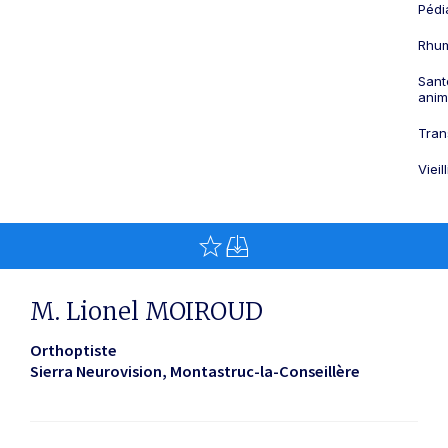
Pédi
Rhum
Sant
anim
Tran
Viei
M. Lionel MOIROUD
Orthoptiste
Sierra Neurovision
Montastruc-la-Conseillère