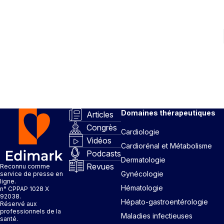
Domaines thérapeutiques
Articles
Congrès
Cardiologie
Vidéos
Cardiorénal et Métabolisme
Podcasts
Dermatologie
Revues
Reconnu comme
Gynécologie
service de presse en
ligne.
Hématologie
n° CPPAP 1028 X
92038.
Hépato-gastroentérologie
Réservé aux
professionnels de la
Maladies infectieuses
santé.