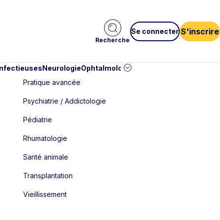
S'inscrire
Se connecter
Recherche
infectieuses
Neurologie
Ophtalmologie
Pédiatrie
Cardiologie
Car
Pratique avancée
Psychiatrie / Addictologie
Pédiatrie
Rhumatologie
Santé animale
Transplantation
Vieillissement