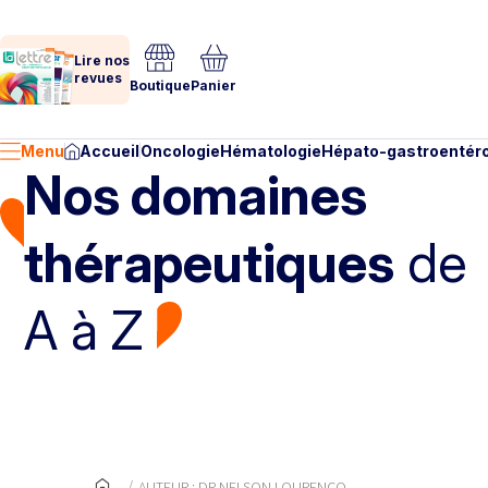
Lire nos
revues
Boutique
Panier
Menu
Accueil
Oncologie
Hématologie
Hépato-gastroentéro
Nos domaines
thérapeutiques
de
A à Z
AUTEUR : DR NELSON LOURENCO