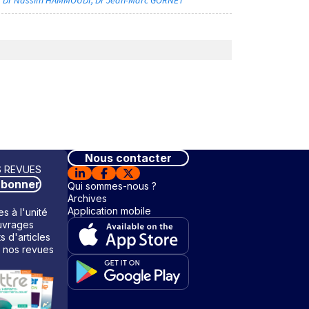
Nous contacter
 REVUES
abonner
Qui sommes-nous ?
Archives
Application mobile
s à l'unité
vrages
ts d'articles
 nos revues