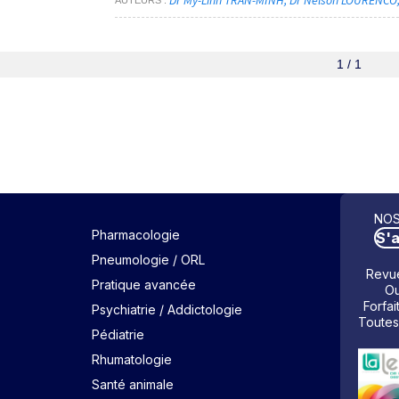
1 / 1
NOS
Pharmacologie
S'
Pneumologie / ORL
Revue
Pratique avancée
Ou
Forfai
Psychiatrie / Addictologie
Toutes
Pédiatrie
Rhumatologie
Santé animale