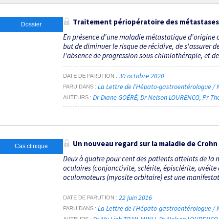
Traitement périopératoire des métastases
Dossier
En présence d'une maladie métastatique d'origine c
but de diminuer le risque de récidive, de s'assurer d
l'absence de progression sous chimiothérapie, et de
30 octobre 2020
DATE DE PARUTION
La Lettre de l’Hépato-gastroentérologue / 
PARU DANS
Dr Diane GOÉRÉ
Dr Nelson LOURENCO
Pr Th
AUTEURS
Un nouveau regard sur la maladie de Crohn -
Cas clinique
Deux à quatre pour cent des patients atteints de la
oculaires (conjonctivite, sclérite, épisclérite, uvéit
oculomoteurs (myosite orbitaire) est une manifestati
22 juin 2016
DATE DE PARUTION
La Lettre de l’Hépato-gastroentérologue / N
PARU DANS
Dr My-Linh TRAN-MINH
Dr Nelson LOURENCO
AUTEURS