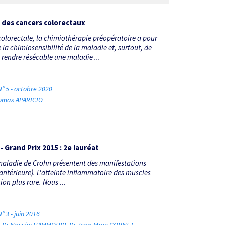
 des cancers colorectaux
olorectale, la chimiothérapie préopératoire a pour
e la chimiosensibilité de la maladie et, surtout, de
 rendre résécable une maladie ...
N° 5 - octobre 2020
omas APARICIO
 Grand Prix 2015 : 2e lauréat
 maladie de Crohn présentent des manifestations
e antérieure). L'atteinte inflammatoire des muscles
on plus rare. Nous ...
° 3 - juin 2016
Dr Nassim HAMMOUDI
Dr Jean-Marc GORNET