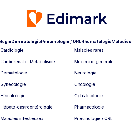
logie
Dermatologie
Pneumologie / ORL
Rhumatologie
Maladies 
Cardiologie
Maladies rares
Cardiorénal et Métabolisme
Médecine générale
Dermatologie
Neurologie
Gynécologie
Oncologie
Hématologie
Ophtalmologie
Hépato-gastroentérologie
Pharmacologie
Maladies infectieuses
Pneumologie / ORL