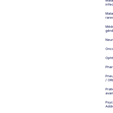
Mala
infe
Mala
rare
Méd
géné
Neur
Onco
Opht
Phar
Pneu
/ OR
Prat
ava
Psych
Addi