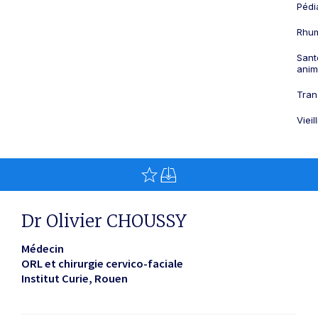
Pédi
Rhum
Sant
anim
Tran
Viei
Dr Olivier CHOUSSY
Médecin
ORL et chirurgie cervico-faciale
Institut Curie
Rouen