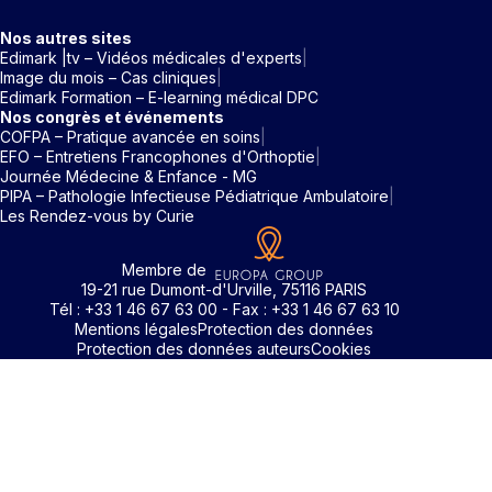
Nos autres sites
Edimark |tv – Vidéos médicales d'experts
Image du mois – Cas cliniques
Edimark Formation – E-learning médical DPC
Nos congrès et événements
COFPA – Pratique avancée en soins
EFO – Entretiens Francophones d'Orthoptie
Journée Médecine & Enfance - MG
PIPA – Pathologie Infectieuse Pédiatrique Ambulatoire
Les Rendez-vous by Curie
Membre de
19-21 rue Dumont-d'Urville, 75116 PARIS
Tél : +33 1 46 67 63 00 - Fax : +33 1 46 67 63 10
Mentions légales
Protection des données
Protection des données auteurs
Cookies
Identifiant / Mot de passe oubli
Pour accéder aux contenus publiés sur Edimark.fr vous dev
posséder un compte et vous identifier au moyen d’un email e
Déjà inscrit(e)
Déjà inscrit(e)
Pas encore inscrit(e) ?
Pas encore inscrit(e) ?
Vous avez oublié votre mot de passe ?
d’un mot de passe. L’email est celui que vous avez renseigné
Merci de saisir votre e-mail. Vous recevrez un message
lors de votre inscription ou de votre abonnement à l’une de 