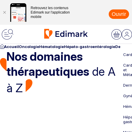
Retrouvez les contenus
Edimark sur l'application
Ouvrir
mobile
Accueil
Oncologie
Hématologie
Hépato-gastroentérologie
Dermato
Nos domaines
Card
Card
thérapeutiques
de A
et
Méta
à Z
Derm
Gyné
Héma
Hépa
gast