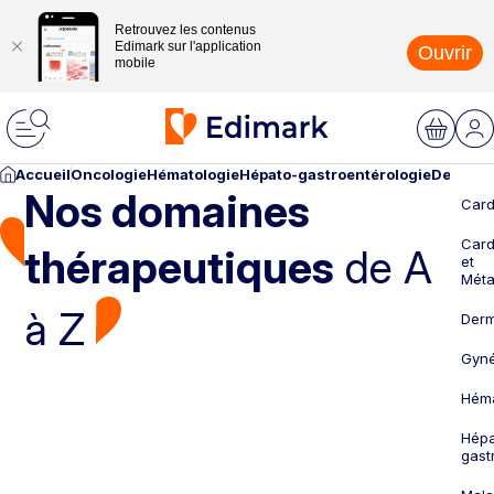
Retrouvez les contenus
Edimark sur l'application
Ouvrir
mobile
Accueil
Oncologie
Hématologie
Hépato-gastroentérologie
Dermato
Nos domaines
Card
Card
thérapeutiques
de A
et
Méta
à Z
Derm
Gyné
Héma
Hépa
gast