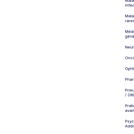
Mala
infe
Mala
rare
Méd
géné
Neur
Onco
Opht
Phar
Pneu
/ OR
Prat
ava
Psych
Addi