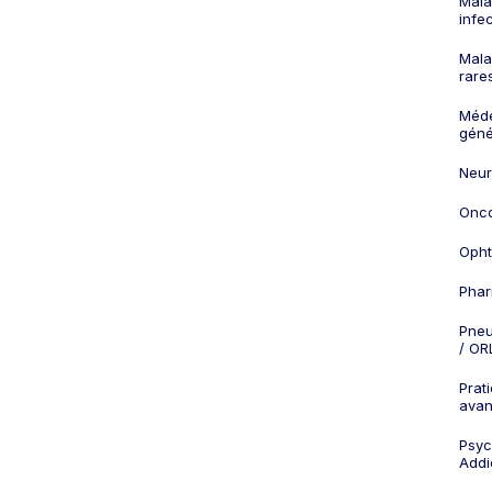
Mala
infe
Mala
rare
Méd
géné
Neur
Onco
Opht
Phar
Pneu
/ OR
Prat
ava
Psych
Addi