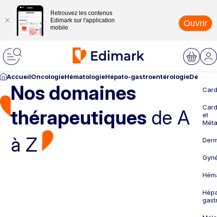
Retrouvez les contenus
Edimark sur l'application
Ouvrir
mobile
Accueil
Oncologie
Hématologie
Hépato-gastroentérologie
Dermato
Nos domaines
Card
Card
thérapeutiques
de A
et
Méta
à Z
Derm
Gyné
Héma
Hépa
gast