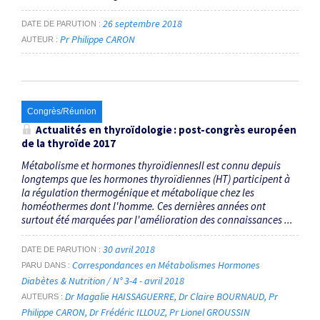
26 septembre 2018
DATE DE PARUTION
Pr Philippe CARON
AUTEUR
Congrès/Réunion
Actualités en thyroïdologie : post-congrès européen
de la thyroïde 2017
Métabolisme et hormones thyroïdiennesIl est connu depuis
longtemps que les hormones thyroïdien­nes (HT) participent à
la régulation thermo­génique et métabolique chez les
homéothermes dont l'homme. Ces dernières années ont
surtout été marquées par l'amélioration des connaissances ...
30 avril 2018
DATE DE PARUTION
Correspondances en Métabolismes Hormones
PARU DANS
Diabètes & Nutrition / N° 3-4 - avril 2018
Dr Magalie HAISSAGUERRE
Dr Claire BOURNAUD
Pr
AUTEURS
Philippe CARON
Dr Frédéric ILLOUZ
Pr Lionel GROUSSIN