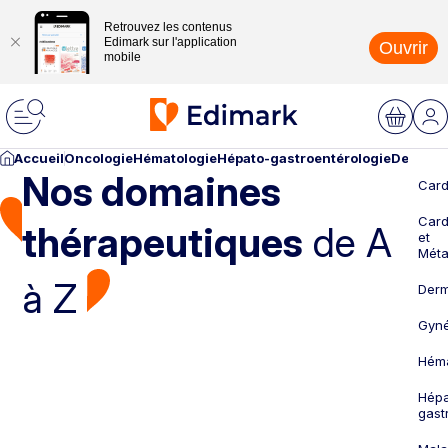
Retrouvez les contenus
Edimark sur l'application
Ouvrir
mobile
Accueil
Oncologie
Hématologie
Hépato-gastroentérologie
Dermato
Nos domaines
Card
Card
thérapeutiques
de A
et
Méta
à Z
Derm
Gyné
Héma
Hépa
gast