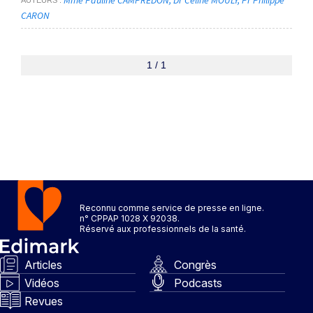
CARON
1 / 1
Reconnu comme service de presse en ligne.
n° CPPAP 1028 X 92038.
Réservé aux professionnels de la santé.
Articles
Congrès
Vidéos
Podcasts
Revues