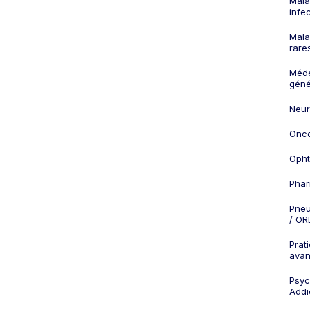
Mala
infe
Mala
rare
Méd
géné
Neur
Onco
Opht
Phar
Pneu
/ OR
Prat
ava
Psych
Addi