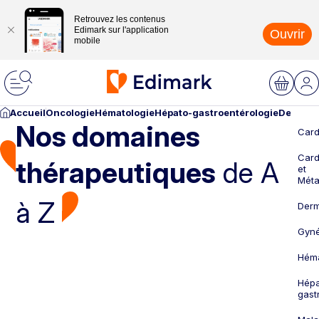
Retrouvez les contenus
Edimark sur l'application
Ouvrir
mobile
Accueil
Oncologie
Hématologie
Hépato-gastroentérologie
Dermato
Nos domaines
Card
Card
thérapeutiques
de A
et
Méta
à Z
Derm
Gyné
Héma
Hépa
gast