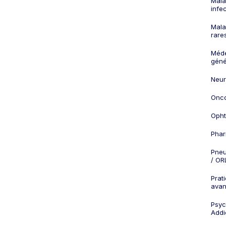
Mala
infe
Mala
rare
Méd
géné
Neur
Onco
Opht
Phar
Pneu
/ OR
Prat
ava
Psych
Addi