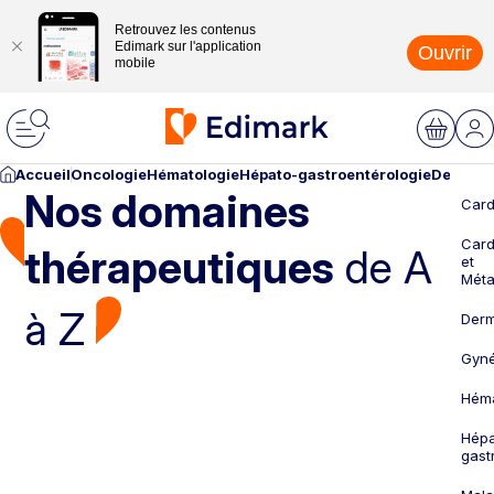
Retrouvez les contenus
Edimark sur l'application
Ouvrir
mobile
Accueil
Oncologie
Hématologie
Hépato-gastroentérologie
Dermato
Nos domaines
Card
Card
thérapeutiques
de A
et
Méta
à Z
Derm
Gyné
Héma
Hépa
gast