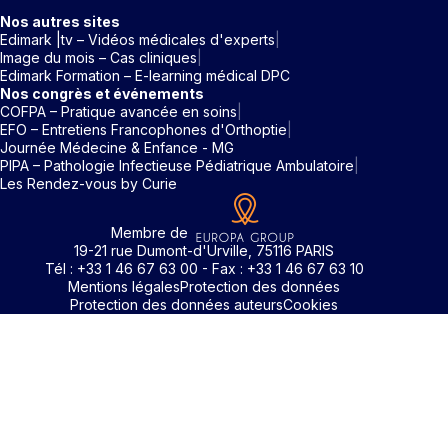
Nos autres sites
Edimark |tv – Vidéos médicales d'experts
Image du mois – Cas cliniques
Edimark Formation – E-learning médical DPC
Nos congrès et événements
COFPA – Pratique avancée en soins
EFO – Entretiens Francophones d'Orthoptie
Journée Médecine & Enfance - MG
PIPA – Pathologie Infectieuse Pédiatrique Ambulatoire
Les Rendez-vous by Curie
Membre de
19-21 rue Dumont-d'Urville, 75116 PARIS
Tél : +33 1 46 67 63 00 - Fax : +33 1 46 67 63 10
Mentions légales
Protection des données
Protection des données auteurs
Cookies
Identifiant / Mot de passe oubli
Pour accéder aux contenus publiés sur Edimark.fr vous dev
posséder un compte et vous identifier au moyen d’un email e
Déjà inscrit(e)
Déjà inscrit(e)
Pas encore inscrit(e) ?
Pas encore inscrit(e) ?
Vous avez oublié votre mot de passe ?
d’un mot de passe. L’email est celui que vous avez renseigné
Merci de saisir votre e-mail. Vous recevrez un message
lors de votre inscription ou de votre abonnement à l’une de 
Connectez-vous à votre compte
Connectez-vous à votre compte
pour réinitialiser votre mot de passe.