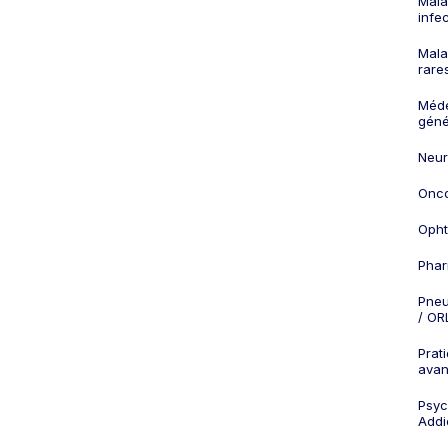
Mala
infe
Mala
rare
Méd
géné
Neur
Onco
Opht
Phar
Pneu
/ OR
Prat
ava
Psych
Addi