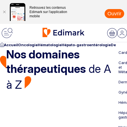
Retrouvez les contenus
Edimark sur l'application
Ouvrir
mobile
Accueil
Oncologie
Hématologie
Hépato-gastroentérologie
Dermato
Nos domaines
Card
Card
thérapeutiques
de A
et
Méta
à Z
Derm
Gyné
Héma
Hépa
gast