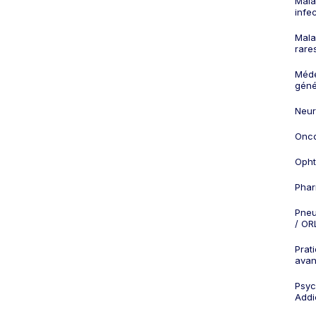
Mala
infe
Mala
rare
Méd
géné
Neur
Onco
Opht
Phar
Pneu
/ OR
Prat
ava
Psych
Addi