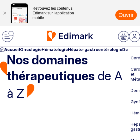
Retrouvez les contenus
Edimark sur l'application
Ouvrir
mobile
Accueil
Oncologie
Hématologie
Hépato-gastroentérologie
Dermato
Nos domaines
Card
Card
thérapeutiques
de A
et
Méta
à Z
Derm
Gyné
Héma
Hépa
gast