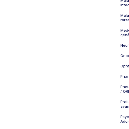
Mala
infe
Mala
rare
Méd
géné
Neur
Onco
Opht
Phar
Pneu
/ OR
Prat
ava
Psych
Addi