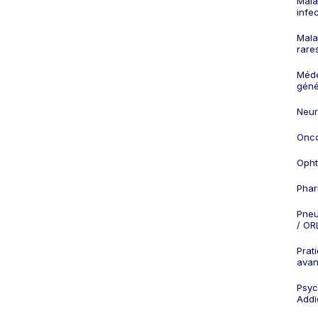
Mala
infe
Mala
rare
Méd
géné
Neur
Onco
Opht
Phar
Pneu
/ OR
Prat
ava
Psych
Addi