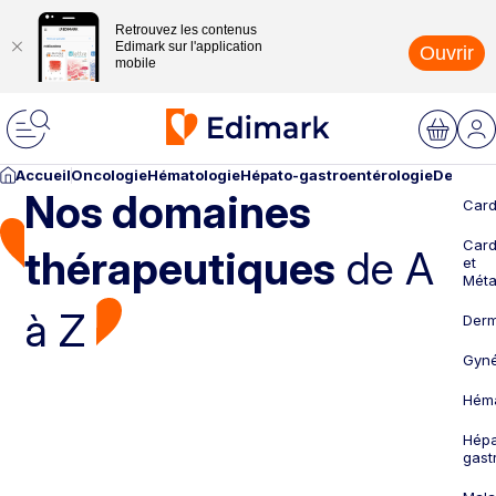
Retrouvez les contenus
Edimark sur l'application
Ouvrir
mobile
Accueil
Oncologie
Hématologie
Hépato-gastroentérologie
Dermato
Nos domaines
Card
Card
thérapeutiques
de A
et
Méta
à Z
Derm
Gyné
Héma
Hépa
gast