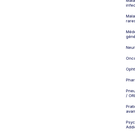
Mala
infe
Mala
rare
Méd
géné
Neur
Onco
Opht
Phar
Pneu
/ OR
Prat
ava
Psych
Addi