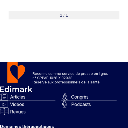
1 / 1
Reconnu comme service de presse en ligne.
n° CPPAP 1028 X 92038.
Réservé aux professionnels de la santé.
Articles
Congrès
Vidéos
Podcasts
Revues
Domaines thérapeutiques