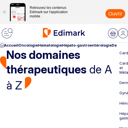
Retrouvez les contenus
Edimark sur l'application
Ouvrir
mobile
Accueil
Oncologie
Hématologie
Hépato-gastroentérologie
Dermato
Nos domaines
Card
Card
thérapeutiques
de A
et
Méta
à Z
Derm
Gyné
Héma
Hépa
gast