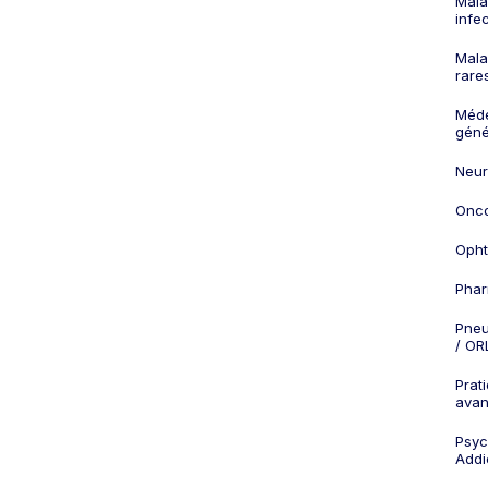
Mala
infe
Mala
rare
Méd
géné
Neur
Onco
Opht
Phar
Pneu
/ OR
Prat
ava
Psych
Addi