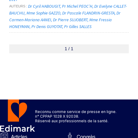
Dr Cyril HABOUGIT
Pr Michel PEOC’H
Dr Evelyne CALLET-
AUTEURS
BAUCHU
Mme Sophie GAZZO
Dr Pascale FLANDRIN-GRESTA
Dr
Carmen-Mariana AANEI
Dr Pierre SUJOBERT
Mme Fressia
HONEYMAN
Pr Denis GUYOTAT
Pr Gilles SALLES
1 / 1
Reconnu comme service de presse en ligne.
n° CPPAP 1028 X 92038.
Réservé aux professionnels de la santé.
Articles
Congrès