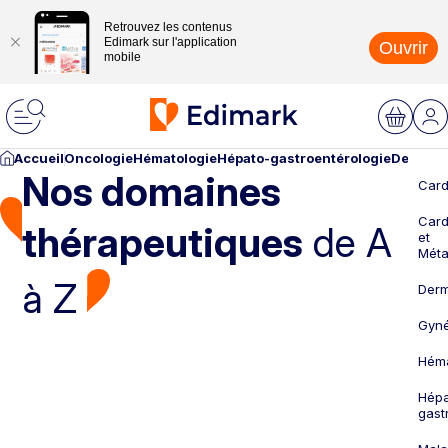
Retrouvez les contenus
Edimark sur l'application
Ouvrir
mobile
Accueil
Oncologie
Hématologie
Hépato-gastroentérologie
Dermato
Nos domaines
Card
Card
thérapeutiques
de A
et
Méta
à Z
Derm
Gyné
Héma
Hépa
gast