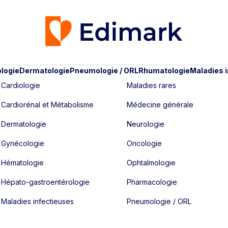
logie
Dermatologie
Pneumologie / ORL
Rhumatologie
Maladies 
Cardiologie
Maladies rares
Cardiorénal et Métabolisme
Médecine générale
Dermatologie
Neurologie
Gynécologie
Oncologie
Hématologie
Ophtalmologie
Hépato-gastroentérologie
Pharmacologie
Maladies infectieuses
Pneumologie / ORL