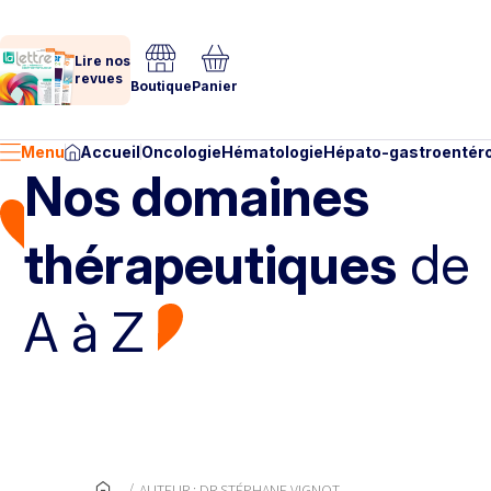
Lire nos
revues
Boutique
Panier
Menu
Accueil
Oncologie
Hématologie
Hépato-gastroentéro
Nos domaines
thérapeutiques
de
A à Z
AUTEUR : DR STÉPHANE VIGNOT