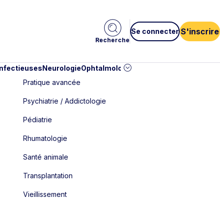
S'inscrire
Se connecter
Recherche
infectieuses
Neurologie
Ophtalmologie
Pédiatrie
Cardiologie
Car
Pratique avancée
Psychiatrie / Addictologie
Pédiatrie
Rhumatologie
Santé animale
Transplantation
Vieillissement