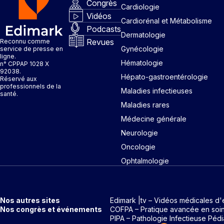
Congrès
Cardiologie
Vidéos
Cardiorénal et Métabolisme
Podcasts
Dermatologie
Revues
Reconnu comme
Gynécologie
service de presse en
ligne.
Hématologie
n° CPPAP 1028 X
92038.
Hépato-gastroentérologie
Réservé aux
professionnels de la
Maladies infectieuses
santé.
Maladies rares
Médecine générale
Neurologie
Oncologie
Ophtalmologie
Nos autres sites
Edimark |tv – Vidéos médicales d'
Nos congrès et événements
COFPA – Pratique avancée en soi
PIPA – Pathologie Infectieuse Pédi