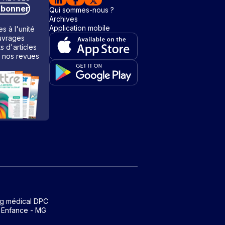
abonner
Qui sommes-nous ?
Archives
Application mobile
s à l'unité
vrages
ts d'articles
 nos revues
ng médical DPC
 Enfance - MG