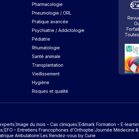
Pharmacologie
S'
Pneumologie / ORL
Revue
Pratique avancée
Ou
Forfai
Psychiatrie / Addictologie
Toutes
Pédiatrie
Rhumatologie
Santé animale
Transplantation
Vieillissement
Hygiène
Risques et qualité
experts
Image du mois – Cas cliniques
Edimark Formation – E-learni
ns
EFO – Entretiens Francophones d'Orthoptie
Journée Médecine &
atrique Ambulatoire
Les Rendez-vous by Curie