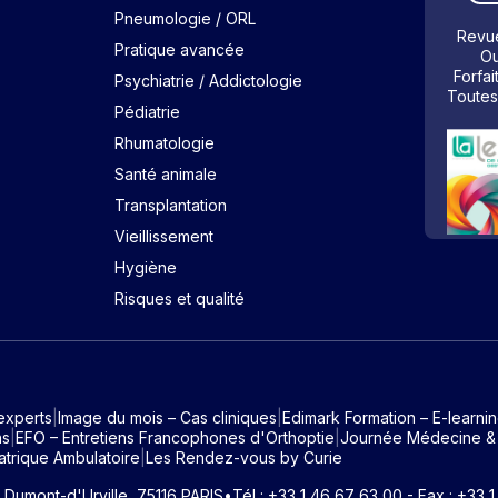
Pneumologie / ORL
Revue
Pratique avancée
Ou
Forfai
Psychiatrie / Addictologie
Toutes
Pédiatrie
Rhumatologie
Santé animale
Transplantation
Vieillissement
Hygiène
Risques et qualité
experts
Image du mois – Cas cliniques
Edimark Formation – E-learni
ns
EFO – Entretiens Francophones d'Orthoptie
Journée Médecine &
atrique Ambulatoire
Les Rendez-vous by Curie
e Dumont-d'Urville, 75116 PARIS
•
Tél : +33 1 46 67 63 00 - Fax : +33 