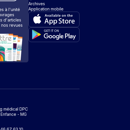
Archives
Application mobile
s à l'unité
vrages
ts d'articles
 nos revues
ng médical DPC
 Enfance - MG
1 46 67 63 10