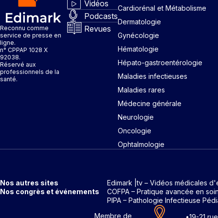
Vidéos
Cardiorénal et Métabolisme
Podcasts
Dermatologie
Revues
Reconnu comme
Gynécologie
service de presse en
ligne.
Hématologie
n° CPPAP 1028 X
92038.
Hépato-gastroentérologie
Réservé aux
professionnels de la
Maladies infectieuses
santé.
Maladies rares
Médecine générale
Neurologie
Oncologie
Ophtalmologie
Nos autres sites
Edimark |tv – Vidéos médicales d'
Nos congrès et événements
COFPA – Pratique avancée en soi
PIPA – Pathologie Infectieuse Pédi
Membre de
•
19-21 ru