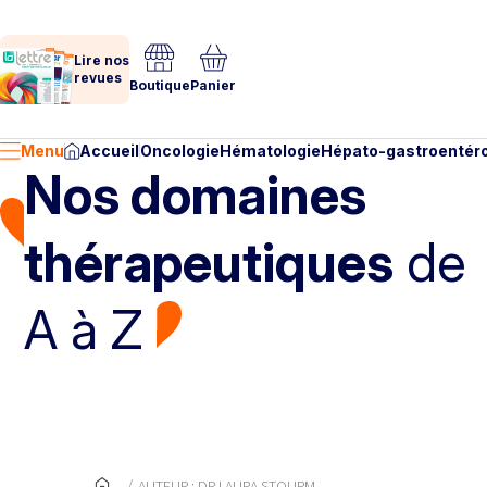
Lire nos
revues
Boutique
Panier
Menu
Accueil
Oncologie
Hématologie
Hépato-gastroentéro
Nos domaines
thérapeutiques
de
A à Z
AUTEUR : DR LAURA STOURM