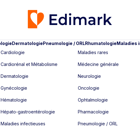
logie
Dermatologie
Pneumologie / ORL
Rhumatologie
Maladies 
Cardiologie
Maladies rares
Cardiorénal et Métabolisme
Médecine générale
Dermatologie
Neurologie
Gynécologie
Oncologie
Hématologie
Ophtalmologie
Hépato-gastroentérologie
Pharmacologie
Maladies infectieuses
Pneumologie / ORL