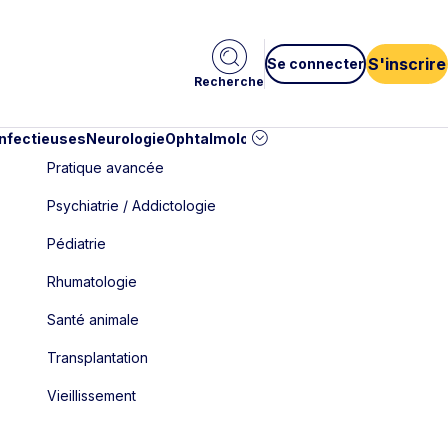
S'inscrire
Se connecter
Recherche
infectieuses
Neurologie
Ophtalmologie
Pédiatrie
Cardiologie
Car
Pratique avancée
Psychiatrie / Addictologie
Pédiatrie
Rhumatologie
Santé animale
Transplantation
Vieillissement