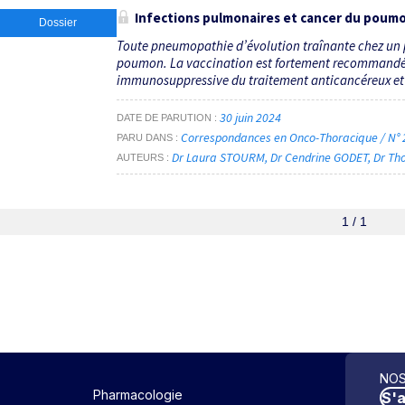
Infections pulmonaires et cancer du poum
Dossier
Toute pneumopathie d’évolution traînante chez un p
poumon. La vaccination est fortement recommandée 
immunosuppressive du traitement anticancéreux et la
30 juin 2024
DATE DE PARUTION
Correspondances en Onco-Thoracique / N° 2
PARU DANS
Dr Laura STOURM
Dr Cendrine GODET
Dr Th
AUTEURS
1 / 1
NOS
Pharmacologie
S'