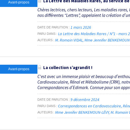
La Lettre des Maladies Rares
, au service de
Avant-propos
Chères lectrices, chers lecteurs, Les maladies rare
nos différentes “Lettres”, appelaient la création d’un
1 mars 2026
DATE DE PARUTION
La Lettre des Maladies Rares / N°1 - mars
PARU DANS
M. Romain VIDAL
Mme Jennifer BENKEMOUN
AUTEURS
La collection s’agrandit !
Avant-propos
C'est avec un immense plaisir et beaucoup d’enth
Cardiovasculaire, Rénal et Métabolisme (CRM), notre
Correspondances d’Edimark. Connue pour son appro
9 décembre 2024
DATE DE PARUTION
Correspondances en Cardiovasculaire, Rén
PARU DANS
Mme Jennifer BENKEMOUN-LÉVY
M. Romain 
AUTEURS