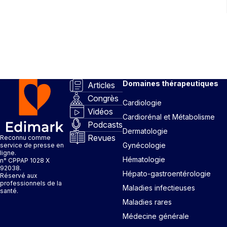
Domaines thérapeutiques
Articles
Congrès
Cardiologie
Vidéos
Cardiorénal et Métabolisme
Podcasts
Dermatologie
Revues
Reconnu comme
Gynécologie
service de presse en
ligne.
Hématologie
n° CPPAP 1028 X
92038.
Hépato-gastroentérologie
Réservé aux
professionnels de la
Maladies infectieuses
santé.
Maladies rares
Médecine générale