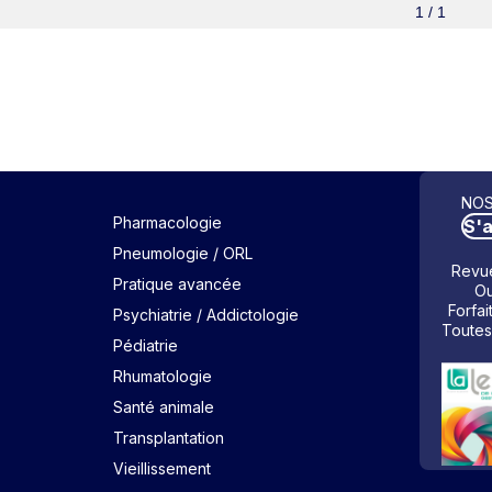
1 / 1
NOS
Pharmacologie
S'
Pneumologie / ORL
Revue
Pratique avancée
Ou
Forfai
Psychiatrie / Addictologie
Toutes
Pédiatrie
Rhumatologie
Santé animale
Transplantation
Vieillissement