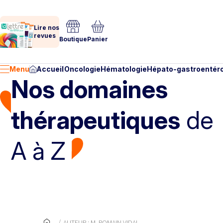
Lire nos
revues
Boutique
Panier
Menu
Accueil
Oncologie
Hématologie
Hépato-gastroentéro
Nos domaines
thérapeutiques
de
A à Z
AUTEUR : M. ROMAIN VIDAL