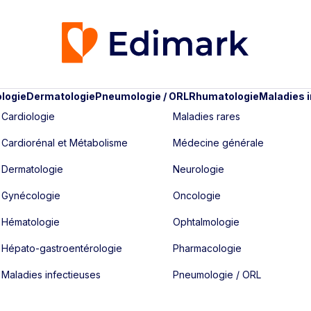
logie
Dermatologie
Pneumologie / ORL
Rhumatologie
Maladies 
Cardiologie
Maladies rares
Cardiorénal et Métabolisme
Médecine générale
Dermatologie
Neurologie
Gynécologie
Oncologie
Hématologie
Ophtalmologie
Hépato-gastroentérologie
Pharmacologie
Maladies infectieuses
Pneumologie / ORL