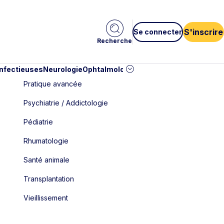
S'inscrire
Se connecter
Recherche
infectieuses
Neurologie
Ophtalmologie
Pédiatrie
Cardiologie
Car
Pratique avancée
Psychiatrie / Addictologie
Pédiatrie
Rhumatologie
Santé animale
Transplantation
Vieillissement