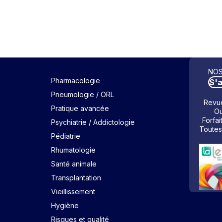
NOS
Pharmacologie
S'
Pneumologie / ORL
Revue
Pratique avancée
Ou
Forfai
Psychiatrie / Addictologie
Toutes
Pédiatrie
Rhumatologie
Santé animale
Transplantation
Vieillissement
Hygiène
Risques et qualité