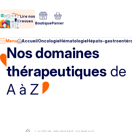
Lire nos
revues
Boutique
Panier
Menu
Accueil
Oncologie
Hématologie
Hépato-gastroentéro
Nos domaines
thérapeutiques
de
A à Z
AUTEUR : PR VINCENT JOUNIEAUX