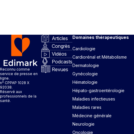
Domaines thérapeutiques
Articles
Congrès
Cardiologie
Vidéos
Cardiorénal et Métabolisme
Podcasts
Dermatologie
Revues
Reconnu comme
Gynécologie
service de presse en
ligne.
Hématologie
n° CPPAP 1028 X
92038.
Hépato-gastroentérologie
Réservé aux
professionnels de la
Maladies infectieuses
santé.
Maladies rares
Médecine générale
Neurologie
Oncologie