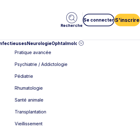
S'inscrire
Se connecter
Recherche
infectieuses
Neurologie
Ophtalmologie
Pédiatrie
Cardiologie
Car
Pratique avancée
Psychiatrie / Addictologie
Pédiatrie
Rhumatologie
Santé animale
Transplantation
Vieillissement