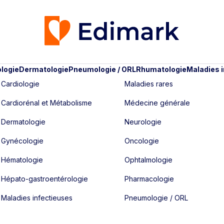
logie
Dermatologie
Pneumologie / ORL
Rhumatologie
Maladies 
Cardiologie
Maladies rares
Cardiorénal et Métabolisme
Médecine générale
Dermatologie
Neurologie
Gynécologie
Oncologie
Hématologie
Ophtalmologie
Hépato-gastroentérologie
Pharmacologie
Maladies infectieuses
Pneumologie / ORL