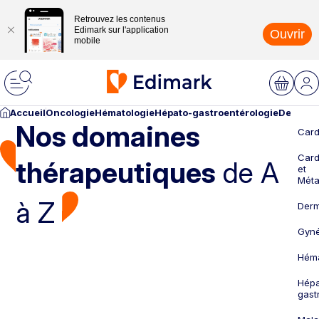
Retrouvez les contenus
Edimark sur l'application
Ouvrir
mobile
Accueil
Oncologie
Hématologie
Hépato-gastroentérologie
Dermato
Nos domaines
Card
Card
thérapeutiques
de A
et
Méta
à Z
Derm
Gyné
Héma
Hépa
gast