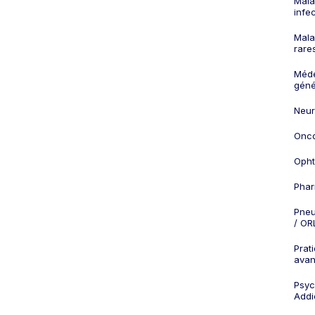
Mala
infe
Mala
rare
Méd
géné
Neur
Onco
Opht
Phar
Pneu
/ OR
Prat
ava
Psych
Addi