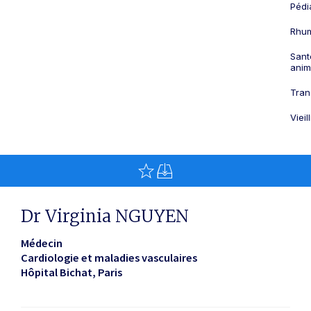
Pédi
Rhum
Sant
anim
Tran
Viei
Dr Virginia NGUYEN
Médecin
Cardiologie et maladies vasculaires
Hôpital Bichat
Paris