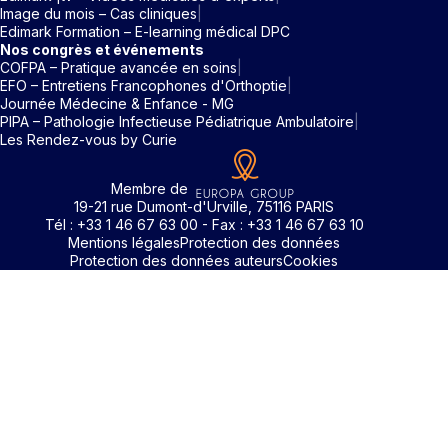
Image du mois – Cas cliniques
Edimark Formation – E-learning médical DPC
Nos congrès et événements
COFPA – Pratique avancée en soins
EFO – Entretiens Francophones d'Orthoptie
Journée Médecine & Enfance - MG
PIPA – Pathologie Infectieuse Pédiatrique Ambulatoire
Les Rendez-vous by Curie
Membre de
19-21 rue Dumont-d'Urville, 75116 PARIS
Tél : +33 1 46 67 63 00 - Fax : +33 1 46 67 63 10
Mentions légales
Protection des données
Protection des données auteurs
Cookies
Identifiant / Mot de passe oubli
Pour accéder aux contenus publiés sur Edimark.fr vous dev
posséder un compte et vous identifier au moyen d’un email e
Déjà inscrit(e)
Déjà inscrit(e)
Pas encore inscrit(e) ?
Pas encore inscrit(e) ?
Vous avez oublié votre mot de passe ?
d’un mot de passe. L’email est celui que vous avez renseigné
Merci de saisir votre e-mail. Vous recevrez un message
lors de votre inscription ou de votre abonnement à l’une de 
Connectez-vous à votre compte
Connectez-vous à votre compte
pour réinitialiser votre mot de passe.
publications. Si toutefois vous ne vous souvenez plus de vos
identifiants, veuillez nous contacter en cliquant
ici
.
Votre adresse email
Votre adresse email