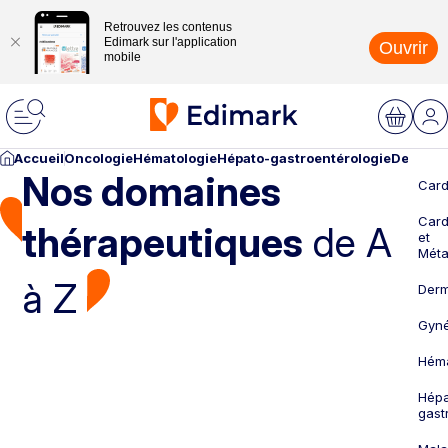
Retrouvez les contenus
Edimark sur l'application
Ouvrir
mobile
Accueil
Oncologie
Hématologie
Hépato-gastroentérologie
Dermato
Nos domaines
Card
Card
thérapeutiques
de A
et
Méta
à Z
Derm
Gyné
Héma
Hépa
gast