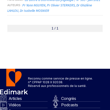
Pr Yann NGUYEN
Pr Olivier STERKERS
Dr Ghizlène
AUTEURS
LAHLOU
Dr Isabelle MOSNIER
1 / 1
Reconnu comme service de presse en ligne.
n° CPPAP 1028 X 92038.
Réservé aux professionnels de la santé.
Articles
Congrès
Vidéos
Podcasts