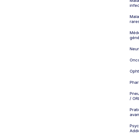
Mala
infe
Mala
rare
Méd
géné
Neur
Onco
Opht
Phar
Pneu
/ OR
Prat
ava
Psych
Addi