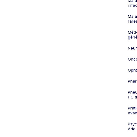
Mala
infe
Mala
rare
Méd
géné
Neur
Onco
Opht
Phar
Pneu
/ OR
Prat
ava
Psych
Addi