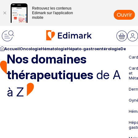
Retrouvez les contenus
Edimark sur l'application
Ouvrir
mobile
Accueil
Oncologie
Hématologie
Hépato-gastroentérologie
Dermato
Nos domaines
Card
Card
thérapeutiques
de A
et
Méta
à Z
Derm
Gyné
Héma
Hépa
gast