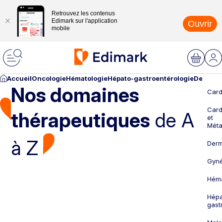
Retrouvez les contenus
Edimark sur l'application
Ouvrir
mobile
Accueil
Oncologie
Hématologie
Hépato-gastroentérologie
Dermato
Nos domaines
Card
Card
thérapeutiques
de A
et
Méta
à Z
Derm
Gyné
Héma
Hépa
gast