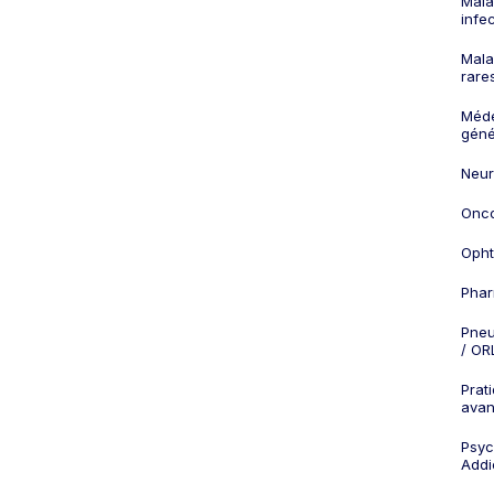
Mala
infe
Mala
rare
Méd
géné
Neur
Onco
Opht
Phar
Pneu
/ OR
Prat
ava
Psych
Addi