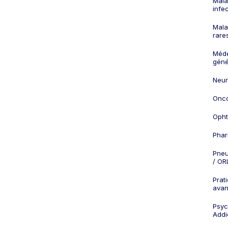
Mala
infe
Mala
rare
Méd
géné
Neur
Onco
Opht
Phar
Pneu
/ OR
Prat
ava
Psych
Addi