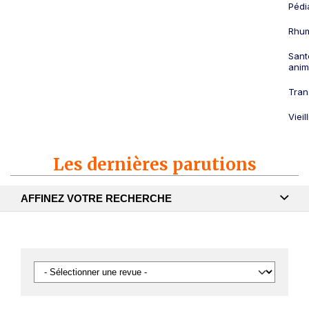
Pédi
Rhum
Sant
anim
Tran
Viei
Les dernières parutions
AFFINEZ VOTRE RECHERCHE
Recherche textuelle
Publication