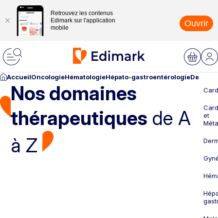
Retrouvez les contenus
Edimark sur l'application
Ouvrir
mobile
Accueil
Oncologie
Hématologie
Hépato-gastroentérologie
Dermato
Nos domaines
Card
Card
thérapeutiques
de A
et
Méta
à Z
Derm
Gyné
Héma
Hépa
gast