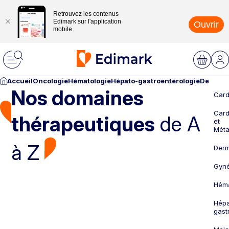
Retrouvez les contenus
Edimark sur l'application
Ouvrir
mobile
Accueil
Oncologie
Hématologie
Hépato-gastroentérologie
Dermato
Nos domaines
Card
Card
thérapeutiques
de A
et
Méta
à Z
Derm
Gyné
Héma
Hépa
gast