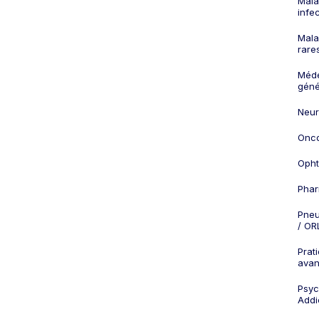
Mala
infe
Mala
rare
Méd
géné
Neur
Onco
Opht
Phar
Pneu
/ OR
Prat
ava
Psych
Addi