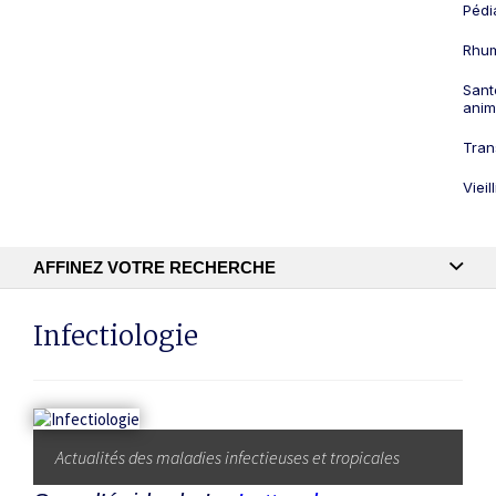
Pédi
Rhum
Sant
anim
Tran
Viei
AFFINEZ VOTRE RECHERCHE
Recherche textuelle
Infectiologie
Publication
Actualités des maladies infectieuses et tropicales