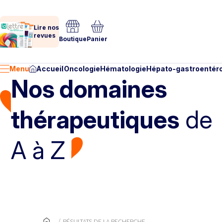
Lire nos
revues
Boutique
Panier
Menu
Accueil
Oncologie
Hématologie
Hépato-gastroentéro
Nos domaines
thérapeutiques
de
A à Z
RÉSULTATS DE LA RECHERCHE