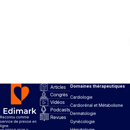
Domaines thérapeutiques
Articles
Congrès
Cardiologie
Vidéos
Cardiorénal et Métabolisme
Podcasts
Dermatologie
Revues
Reconnu comme
Gynécologie
service de presse en
ligne.
Hématologie