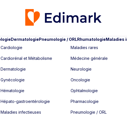
logie
Dermatologie
Pneumologie / ORL
Rhumatologie
Maladies 
Cardiologie
Maladies rares
Cardiorénal et Métabolisme
Médecine générale
Dermatologie
Neurologie
Gynécologie
Oncologie
Hématologie
Ophtalmologie
Hépato-gastroentérologie
Pharmacologie
Maladies infectieuses
Pneumologie / ORL