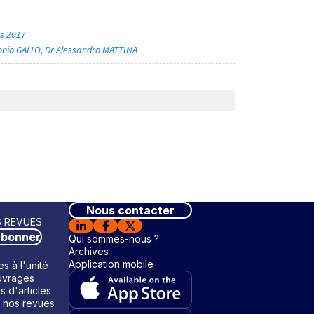
rs 2017
onio GALLO
Dr Alessandro MATTINA
Nous contacter
 REVUES
abonner
Qui sommes-nous ?
Archives
Application mobile
s à l'unité
vrages
ts d'articles
 nos revues