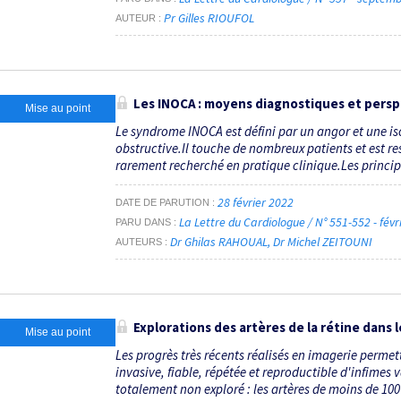
Pr Gilles RIOUFOL
AUTEUR
Les INOCA : moyens diagnostiques et pers
Mise au point
Le syndrome INOCA est défini par un angor et une 
obstructive.Il touche de nombreux patients et est r
rarement recherché en pratique clinique.Les principa
28 février 2022
DATE DE PARUTION
La Lettre du Cardiologue / N° 551-552 - fév
PARU DANS
Dr Ghilas RAHOUAL
Dr Michel ZEITOUNI
AUTEURS
Explorations des artères de la rétine dans 
Mise au point
Les progrès très récents réalisés en imagerie perme
invasive, fiable, répétée et reproductible d'infimes
totalement non exploré : les artères de moins de 100 