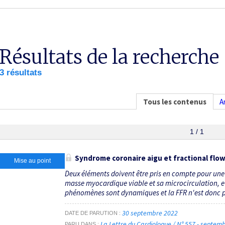
Résultats de la recherche
3 résultats
Tous les contenus
A
1 / 1
Syndrome coronaire aigu et
fractional flo
Mise au point
Deux éléments doivent être pris en compte pour une 
masse myocardique viable et sa microcirculation, et
phénomènes sont dynamiques et la FFR n'est donc 
30 septembre 2022
DATE DE PARUTION
La Lettre du Cardiologue / N° 557 - septe
PARU DANS