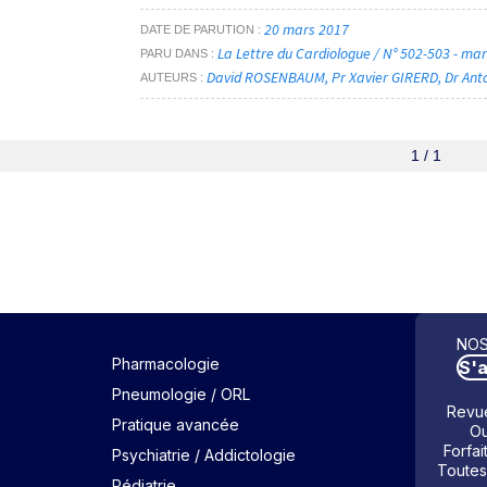
20 mars 2017
DATE DE PARUTION
La Lettre du Cardiologue / N° 502-503 - ma
PARU DANS
David ROSENBAUM
Pr Xavier GIRERD
Dr Ant
AUTEURS
1 / 1
NOS
Pharmacologie
S'
Pneumologie / ORL
Revue
Pratique avancée
Ou
Forfai
Psychiatrie / Addictologie
Toutes
Pédiatrie