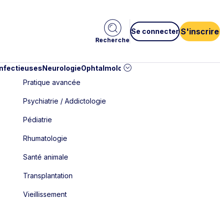
S'inscrire
Se connecter
Recherche
infectieuses
Neurologie
Ophtalmologie
Pédiatrie
Cardiologie
Car
Pratique avancée
Psychiatrie / Addictologie
Pédiatrie
Rhumatologie
Santé animale
Transplantation
Vieillissement