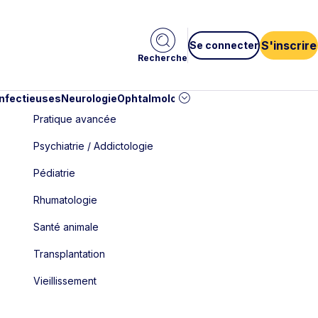
S'inscrire
Se connecter
Recherche
infectieuses
Neurologie
Ophtalmologie
Pédiatrie
Cardiologie
Car
Pratique avancée
Psychiatrie / Addictologie
Pédiatrie
Rhumatologie
Santé animale
Transplantation
Vieillissement