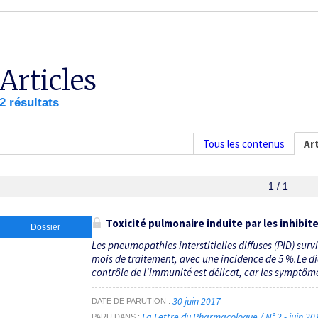
Articles
2 résultats
Tous les contenus
Art
1 / 1
Toxicité pulmonaire induite par les inhibit
Dossier
Les pneumopathies interstitielles diffuses (PID) su
mois de traitement, avec une incidence de 5 %.Le di
contrôle de l'immunité est délicat, car les symptômes
30 juin 2017
DATE DE PARUTION
La Lettre du Pharmacologue / N° 2 - juin 2
PARU DANS