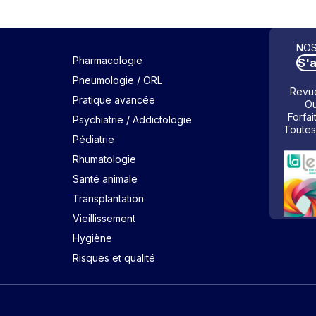
NOS
Pharmacologie
S'
Pneumologie / ORL
Revue
Pratique avancée
Ou
Forfai
Psychiatrie / Addictologie
Toutes
Pédiatrie
Rhumatologie
Santé animale
Transplantation
Vieillissement
Hygiène
Risques et qualité