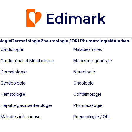
logie
Dermatologie
Pneumologie / ORL
Rhumatologie
Maladies 
Cardiologie
Maladies rares
Cardiorénal et Métabolisme
Médecine générale
Dermatologie
Neurologie
Gynécologie
Oncologie
Hématologie
Ophtalmologie
Hépato-gastroentérologie
Pharmacologie
Maladies infectieuses
Pneumologie / ORL