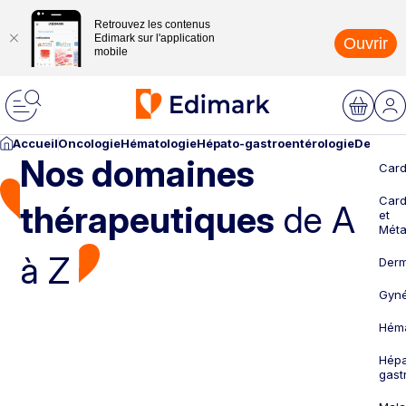
Retrouvez les contenus
Edimark sur l'application
Ouvrir
mobile
Accueil
Oncologie
Hématologie
Hépato-gastroentérologie
Dermato
Nos domaines
Card
Card
thérapeutiques
de A
et
Méta
à Z
Derm
Gyné
Héma
Hépa
gast