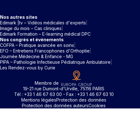
Nos autres sites
Edimark |tv – Vidéos médicales d'experts
Image du mois – Cas cliniques
Edimark Formation – E-learning médical DPC
Nos congrès et événements
COFPA – Pratique avancée en soins
EFO – Entretiens Francophones d'Orthoptie
Journée Médecine & Enfance - MG
PIPA – Pathologie Infectieuse Pédiatrique Ambulatoire
Les Rendez-vous by Curie
Membre de
19-21 rue Dumont-d'Urville, 75116 PARIS
Tél : +33 1 46 67 63 00 - Fax : +33 1 46 67 63 10
Mentions légales
Protection des données
Protection des données auteurs
Cookies
Rechercher un mot clé
Identifiant / Mot de passe oubli
Pour accéder aux contenus publiés sur Edimark.fr vous dev
posséder un compte et vous identifier au moyen d’un email e
Déjà inscrit(e)
Déjà inscrit(e)
Pas encore inscrit(e) ?
Pas encore inscrit(e) ?
Vous avez oublié votre mot de passe ?