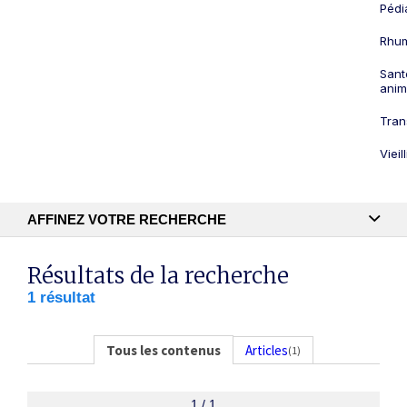
Pédi
Rhum
Sant
anim
Tran
Viei
AFFINEZ VOTRE RECHERCHE
Recherche textuelle
Résultats de la recherche
1 résultat
Publication
Tous les contenus
Articles
(1)
1 / 1