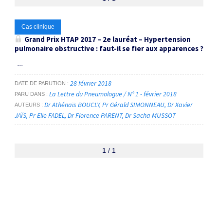
Thématiques
Cas clinique
Grand Prix HTAP 2017 – 2
e
lauréat – Hypertension
pulmonaire obstructive : faut-il se fier aux apparences ?
Maladie thromboembolique chronique
×
...
Dates
28 février 2018
DATE DE PARUTION
Du
La Lettre du Pneumologue / N° 1 - février 2018
PARU DANS
Dr Athénaïs BOUCLY
Pr Gérald SIMONNEAU
Dr Xavier
AUTEURS
au
JAÏS
Pr Elie FADEL
Dr Florence PARENT
Dr Sacha MUSSOT
RECHERCHER
1 / 1