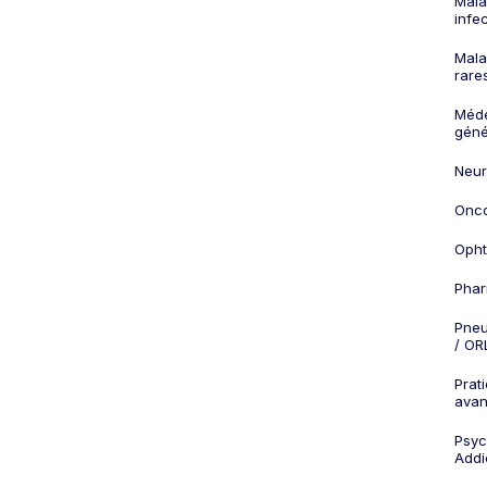
Mala
infe
Mala
rare
Méd
géné
Neur
Onco
Opht
Phar
Pneu
/ OR
Prat
ava
Psych
Addi