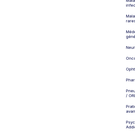
Mala
infe
Mala
rare
Méd
géné
Neur
Onco
Opht
Phar
Pneu
/ OR
Prat
ava
Psych
Addi