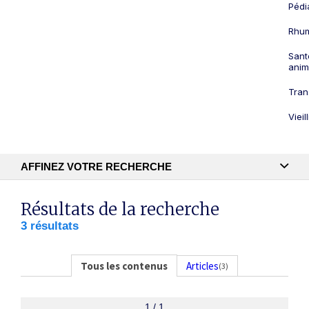
Pédi
Rhum
Sant
anim
Tran
Viei
AFFINEZ VOTRE RECHERCHE
Recherche textuelle
Résultats de la recherche
3 résultats
Publication
Tous les contenus
Articles
(3)
1 / 1