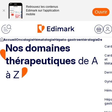
Retrouvez les contenus
Edimark sur l'application
Ouvrir
mobile
Accueil
Oncologie
Hématologie
Hépato-gastroentérologie
Dermato
Nos domaines
Card
Card
thérapeutiques
de A
et
Méta
à Z
Derm
Gyné
Héma
Hépa
gast