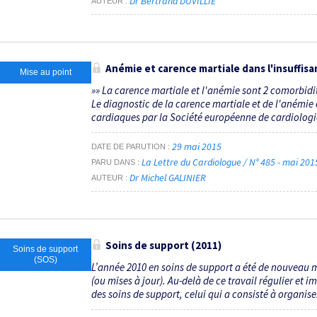
Dr Bertrand DUVILLIÉ
AUTEUR
Anémie et carence martiale dans l'insuffis
Mise au point
»» La carence martiale et l'anémie sont 2 comorbidit
Le diagnostic de la carence martiale et de l'anémie
cardiaques par la Société européenne de cardiologie (
29 mai 2015
DATE DE PARUTION
La Lettre du Cardiologue / N° 485 - mai 20
PARU DANS
Dr Michel GALINIER
AUTEUR
Soins de support (2011)
Soins de support
(SOS)
L’année 2010 en soins de support a été de nouvea
(ou mises à jour). Au-delà de ce travail régulier et 
des soins de support, celui qui a consisté à organiser