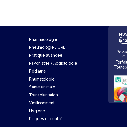
NOS
Pharmacologie
S'
Pneumologie / ORL
Revue
Pratique avancée
Ou
Forfai
Psychiatrie / Addictologie
Toutes
Pédiatrie
Rhumatologie
Santé animale
Transplantation
Vieillissement
Hygiène
Risques et qualité