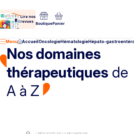
Lire nos
revues
Boutique
Panier
Menu
Accueil
Oncologie
Hématologie
Hépato-gastroentéro
Nos domaines
thérapeutiques
de
A à Z
RÉSULTATS DE LA RECHERCHE