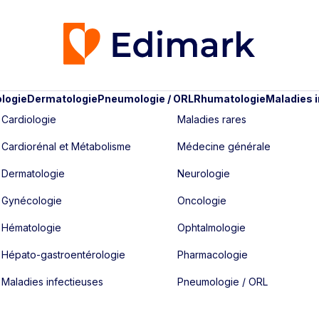
logie
Dermatologie
Pneumologie / ORL
Rhumatologie
Maladies 
Cardiologie
Maladies rares
Cardiorénal et Métabolisme
Médecine générale
Dermatologie
Neurologie
Gynécologie
Oncologie
Hématologie
Ophtalmologie
Hépato-gastroentérologie
Pharmacologie
Maladies infectieuses
Pneumologie / ORL