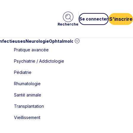
S'inscrire
Se connecter
Recherche
infectieuses
Neurologie
Ophtalmologie
Pédiatrie
Cardiologie
Car
Pratique avancée
Psychiatrie / Addictologie
Pédiatrie
Rhumatologie
Santé animale
Transplantation
Vieillissement