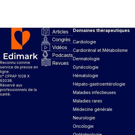
Domaines thérapeutiques
Articles
Congrès
Cardiologie
Vidéos
Cardiorénal et Métabolisme
Podcasts
Dermatologie
Revues
Reconnu comme
Gynécologie
service de presse en
ligne.
Hématologie
n° CPPAP 1028 X
92038.
Hépato-gastroentérologie
Réservé aux
professionnels de la
Maladies infectieuses
santé.
Maladies rares
Médecine générale
Neurologie
Oncologie
Ophtalmologie