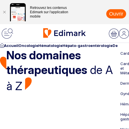
Retrouvez les contenus
Edimark sur l'application
Ouvrir
mobile
Accueil
Oncologie
Hématologie
Hépato-gastroentérologie
Dermato
Nos domaines
Card
Card
thérapeutiques
de A
et
Méta
à Z
Derm
Gyné
Héma
Hépa
gast