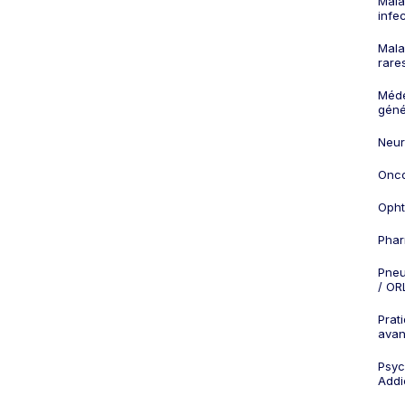
Mala
infe
Mala
rare
Méd
géné
Neur
Onco
Opht
Phar
Pneu
/ OR
Prat
ava
Psych
Addi