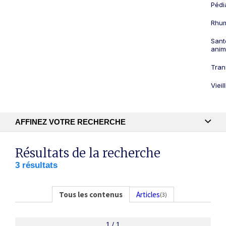
Pédi
Rhum
Sant
anim
Tran
Viei
AFFINEZ VOTRE RECHERCHE
Recherche textuelle
Résultats de la recherche
3 résultats
Publication
Tous les contenus
Articles
(3)
1 / 1