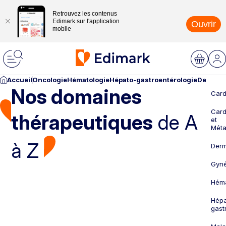
Retrouvez les contenus
Edimark sur l'application
Ouvrir
mobile
Accueil
Oncologie
Hématologie
Hépato-gastroentérologie
Dermato
Nos domaines
Card
Card
thérapeutiques
de A
et
Méta
à Z
Derm
Gyné
Héma
Hépa
gast