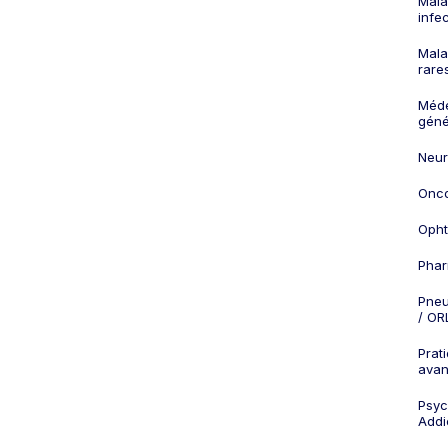
Mala
infe
Mala
rare
Méd
géné
Neur
Onco
Opht
Phar
Pneu
/ OR
Prat
ava
Psych
Addi