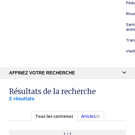
Pédi
Rhum
Sant
anim
Tran
Viei
AFFINEZ VOTRE RECHERCHE
Recherche textuelle
Résultats de la recherche
2 résultats
Publication
Tous les contenus
Articles
(2)
1 / 1