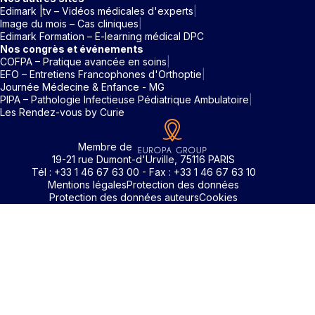
Edimark |tv – Vidéos médicales d'experts
Image du mois – Cas cliniques
Edimark Formation – E-learning médical DPC
Nos congrès et événements
COFPA – Pratique avancée en soins
EFO – Entretiens Francophones d'Orthoptie
Journée Médecine & Enfance - MG
PIPA – Pathologie Infectieuse Pédiatrique Ambulatoire
Les Rendez-vous by Curie
Membre de
19-21 rue Dumont-d'Urville, 75116 PARIS
Tél : +33 1 46 67 63 00 - Fax : +33 1 46 67 63 10
Mentions légales
Protection des données
Protection des données auteurs
Cookies
Rechercher un mot clé
Identifiant / Mot de passe oubli
Pour accéder aux contenus publiés sur Edimark.fr vous dev
posséder un compte et vous identifier au moyen d’un email e
Déjà inscrit(e)
Déjà inscrit(e)
Pas encore inscrit(e) ?
Pas encore inscrit(e) ?
Vous avez oublié votre mot de passe ?
d’un mot de passe. L’email est celui que vous avez renseigné
Merci de saisir votre e-mail. Vous recevrez un message
lors de votre inscription ou de votre abonnement à l’une de 
Connectez-vous à votre compte
Connectez-vous à votre compte
pour réinitialiser votre mot de passe.
publications. Si toutefois vous ne vous souvenez plus de vos
identifiants, veuillez nous contacter en cliquant
ici
.