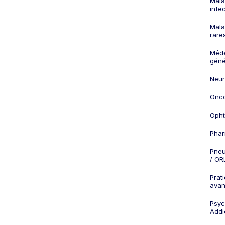
Mala
infe
Mala
rare
Méd
géné
Neur
Onco
Opht
Phar
Pneu
/ OR
Prat
ava
Psych
Addi