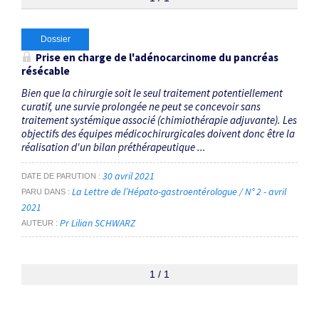
Thématiques
Dossier
Prise en charge de l'adénocarcinome du pancréas
résécable
Traitement multimodal
×
Bien que la chirurgie soit le seul traitement potentiellement
curatif, une survie prolongée ne peut se concevoir sans
Dates
traitement systémique associé (chimiothérapie adjuvante). Les
objectifs des équipes médicochirurgicales doivent donc être la
Du
réalisation d'un bilan préthérapeutique ...
au
30 avril 2021
DATE DE PARUTION
La Lettre de l’Hépato-gastroentérologue / N° 2 - avril
PARU DANS
2021
RECHERCHER
Pr Lilian SCHWARZ
AUTEUR
1 / 1