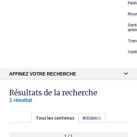
Pédi
Rhum
Sant
anim
Tran
Viei
AFFINEZ VOTRE RECHERCHE
Recherche textuelle
Résultats de la recherche
1 résultat
Publication
Tous les contenus
Articles
(1)
1 / 1