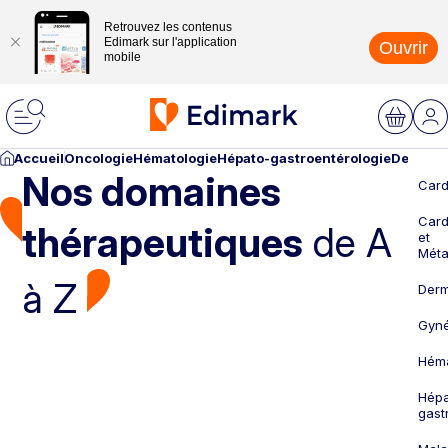
Retrouvez les contenus
Edimark sur l'application
Ouvrir
mobile
Accueil
Oncologie
Hématologie
Hépato-gastroentérologie
Dermato
Nos domaines
Card
Card
thérapeutiques
de A
et
Méta
à Z
Derm
Gyné
Héma
Hépa
gast