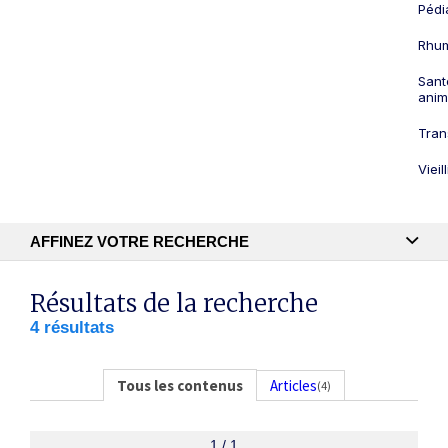
Pédi
Rhum
Sant
anim
Tran
Viei
AFFINEZ VOTRE RECHERCHE
Recherche textuelle
Résultats de la recherche
4 résultats
Publication
Tous les contenus
Articles
(4)
1 / 1