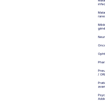
Mala
infe
Mala
rare
Méd
géné
Neur
Onco
Opht
Phar
Pneu
/ OR
Prat
ava
Psych
Addi