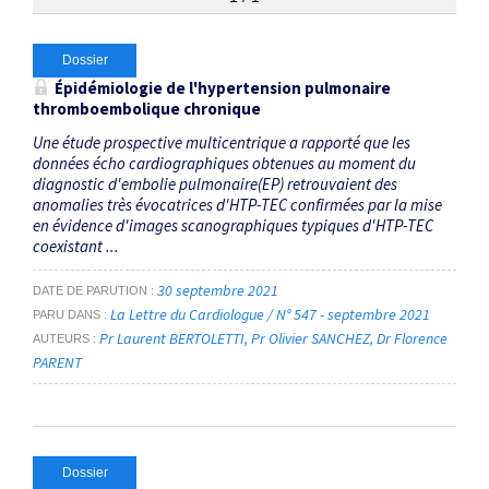
Thématiques
Dossier
Épidémiologie de l'hypertension pulmonaire
thromboembolique chronique
Antivitamines K
×
Une étude prospective multicentrique a rapporté que les
données écho cardiographiques obtenues au moment du
Dates
diagnostic d'embolie pulmonaire(EP) retrouvaient des
anomalies très évocatrices d'HTP-TEC confirmées par la mise
Du
en évidence d'images scanographiques typiques d'HTP-TEC
coexistant ...
au
30 septembre 2021
DATE DE PARUTION
La Lettre du Cardiologue / N° 547 - septembre 2021
PARU DANS
RECHERCHER
Pr Laurent BERTOLETTI
Pr Olivier SANCHEZ
Dr Florence
AUTEURS
PARENT
Dossier