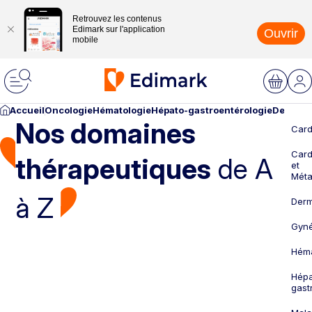
Retrouvez les contenus
Edimark sur l'application
Ouvrir
mobile
Accueil
Oncologie
Hématologie
Hépato-gastroentérologie
Dermato
Nos domaines
Card
Card
thérapeutiques
de A
et
Méta
à Z
Derm
Gyné
Héma
Hépa
gast