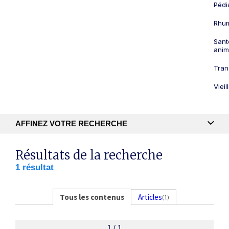
Pédi
Rhum
Sant
anim
Tran
Viei
AFFINEZ VOTRE RECHERCHE
Recherche textuelle
Résultats de la recherche
1 résultat
Publication
Tous les contenus
Articles
(1)
1 / 1