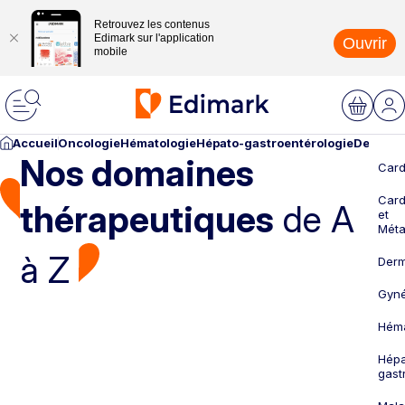
Retrouvez les contenus
Edimark sur l'application
Ouvrir
mobile
Accueil
Oncologie
Hématologie
Hépato-gastroentérologie
Dermato
Nos domaines
Card
Card
thérapeutiques
de A
et
Méta
à Z
Derm
Gyné
Héma
Hépa
gast