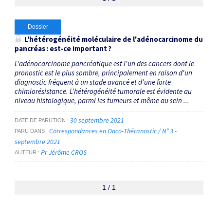
Thématiques
Dossier
L'hétérogénéité moléculaire de l'adénocarcinome du
pancréas : est-ce important ?
Sous-types transcriptomiques
×
L'adénocarcinome pancréatique est l'un des cancers dont le
pronostic est le plus sombre, principalement en raison d'un
Dates
diagnostic fréquent à un stade avancé et d'une forte
chimiorésistance. L'hétérogénéité tumorale est évidente au
Du
niveau histologique, parmi les tumeurs et même au sein ...
au
30 septembre 2021
DATE DE PARUTION
Correspondances en Onco-Théranostic / N° 3 -
PARU DANS
septembre 2021
RECHERCHER
Pr Jérôme CROS
AUTEUR
1 / 1