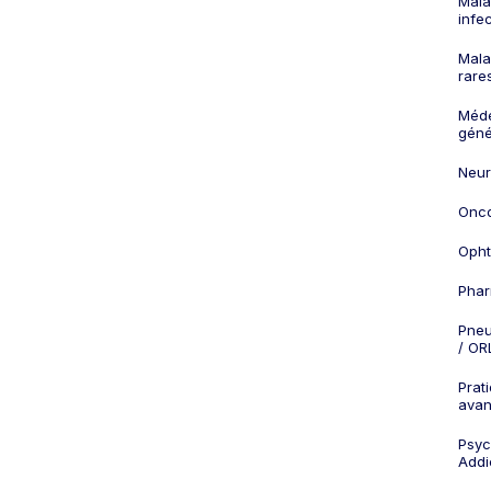
Mala
infe
Mala
rare
Méd
géné
Neur
Onco
Opht
Phar
Pneu
/ OR
Prat
ava
Psych
Addi