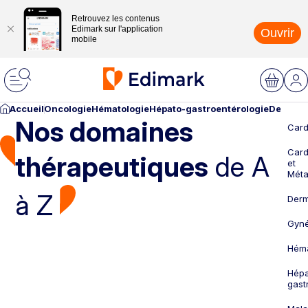
Retrouvez les contenus
Edimark sur l'application
Ouvrir
mobile
Accueil
Oncologie
Hématologie
Hépato-gastroentérologie
Dermato
Nos domaines
Card
Card
thérapeutiques
de A
et
Méta
à Z
Derm
Gyné
Héma
Hépa
gast