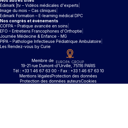
Nos autres sites
Edimark |tv – Vidéos médicales d'experts
Image du mois – Cas cliniques
Edimark Formation – E-learning médical DPC
Nos congrès et événements
COFPA – Pratique avancée en soins
EFO – Entretiens Francophones d'Orthoptie
Journée Médecine & Enfance - MG
PIPA – Pathologie Infectieuse Pédiatrique Ambulatoire
Les Rendez-vous by Curie
Membre de
19-21 rue Dumont-d'Urville, 75116 PARIS
Tél : +33 1 46 67 63 00 - Fax : +33 1 46 67 63 10
Mentions légales
Protection des données
Protection des données auteurs
Cookies
Rechercher un mot clé
Identifiant / Mot de passe oubli
Pour accéder aux contenus publiés sur Edimark.fr vous dev
posséder un compte et vous identifier au moyen d’un email e
Déjà inscrit(e)
Déjà inscrit(e)
Pas encore inscrit(e) ?
Pas encore inscrit(e) ?
Vous avez oublié votre mot de passe ?
d’un mot de passe. L’email est celui que vous avez renseigné
Merci de saisir votre e-mail. Vous recevrez un message
lors de votre inscription ou de votre abonnement à l’une de 
Connectez-vous à votre compte
Connectez-vous à votre compte
pour réinitialiser votre mot de passe.
publications. Si toutefois vous ne vous souvenez plus de vos
identifiants, veuillez nous contacter en cliquant
ici
.