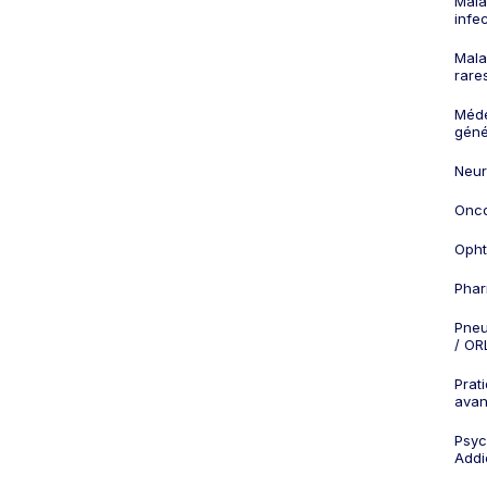
Mala
infe
Mala
rare
Méd
géné
Neur
Onco
Opht
Phar
Pneu
/ OR
Prat
ava
Psych
Addi