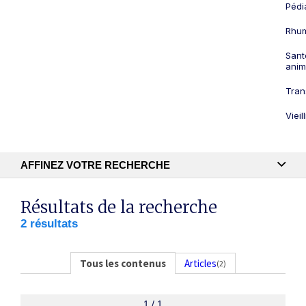
Pédi
Rhum
Sant
anim
Tran
Viei
AFFINEZ VOTRE RECHERCHE
Recherche textuelle
Résultats de la recherche
2 résultats
Publication
Tous les contenus
Articles
(2)
1 / 1