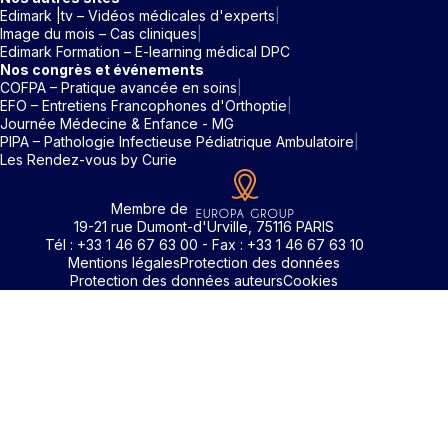
Edimark |tv – Vidéos médicales d'experts
Image du mois – Cas cliniques
Edimark Formation – E-learning médical DPC
Nos congrès et événements
COFPA – Pratique avancée en soins
EFO – Entretiens Francophones d'Orthoptie
Journée Médecine & Enfance - MG
PIPA – Pathologie Infectieuse Pédiatrique Ambulatoire
Les Rendez-vous by Curie
Membre de
19-21 rue Dumont-d'Urville, 75116 PARIS
Tél : +33 1 46 67 63 00 - Fax : +33 1 46 67 63 10
Mentions légales
Protection des données
Protection des données auteurs
Cookies
Rechercher un mot clé
Identifiant / Mot de passe oubli
Pour accéder aux contenus publiés sur Edimark.fr vous dev
posséder un compte et vous identifier au moyen d’un email e
Déjà inscrit(e)
Déjà inscrit(e)
Pas encore inscrit(e) ?
Pas encore inscrit(e) ?
Vous avez oublié votre mot de passe ?
d’un mot de passe. L’email est celui que vous avez renseigné
Merci de saisir votre e-mail. Vous recevrez un message
lors de votre inscription ou de votre abonnement à l’une de 
Connectez-vous à votre compte
Connectez-vous à votre compte
pour réinitialiser votre mot de passe.
publications. Si toutefois vous ne vous souvenez plus de vos
identifiants, veuillez nous contacter en cliquant
ici
.