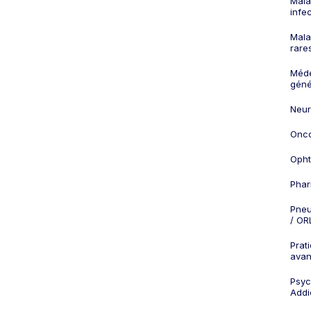
Mala
infe
Mala
rare
Méd
géné
Neur
Onco
Opht
Phar
Pneu
/ OR
Prat
ava
Psych
Addi