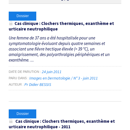
Thématiques
Dossier
Cas clinique : Clochers thermiques, exanthème et
urticaire neutrophilique
dermatose urticarienne neutrophilique
×
Une femme de 37 ans a été hospitalisée pour une
symptomatologie évoluant depuis quatre semaines et
Dates
associant une fièvre hectique élevée (> 39 °C), un
amaigrissement, des polyarthralgies périphériques et un
Du
exanthème. ...
au
24 juin 2011
DATE DE PARUTION
Images en Dermatologie / N° 3 - juin 2011
PARU DANS
Pr Didier BESSIS
AUTEUR
RECHERCHER
Dossier
Cas clinique : Clochers thermiques, exanthème et
urticaire neutrophilique - 2011