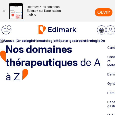
Retrouvez les contenus
Edimark sur l'application
Ouvrir
mobile
Accueil
Oncologie
Hématologie
Hépato-gastroentérologie
Dermato
Nos domaines
Card
Card
thérapeutiques
de A
et
Méta
à Z
Derm
Gyné
Héma
Hépa
gast