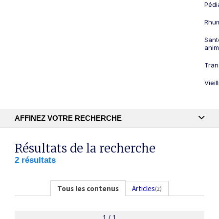
Pédi
Rhum
Sant
anim
Tran
Viei
AFFINEZ VOTRE RECHERCHE
Recherche textuelle
Résultats de la recherche
2 résultats
Publication
Tous les contenus
Articles
(2)
1 / 1