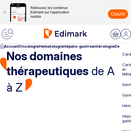
Retrouvez les contenus
Edimark sur l'application
Ouvrir
mobile
Accueil
Oncologie
Hématologie
Hépato-gastroentérologie
Dermato
Nos domaines
Card
Card
thérapeutiques
de A
et
Méta
à Z
Derm
Gyné
Héma
Hépa
gast