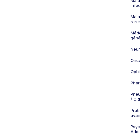
Mala
infe
Mala
rare
Méd
géné
Neur
Onco
Opht
Phar
Pneu
/ OR
Prat
ava
Psych
Addi