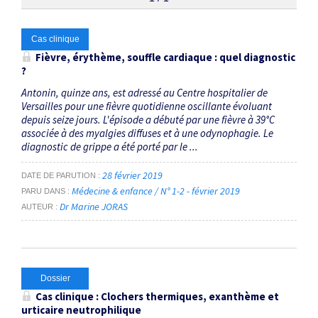
Thématiques
Cas clinique
Fièvre, érythème, souffle cardiaque : quel diagnostic
?
maladie de Still
×
Antonin, quinze ans, est adressé au Centre hospitalier de
Versailles pour une fièvre quotidienne oscillante évoluant
Dates
depuis seize jours. L'épisode a débuté par une fièvre à 39°C
associée à des myalgies diffuses et à une odynophagie. Le
Du
diagnostic de grippe a été porté par le ...
au
28 février 2019
DATE DE PARUTION
Médecine & enfance / N° 1-2 - février 2019
PARU DANS
Dr Marine JORAS
AUTEUR
RECHERCHER
Dossier
Cas clinique : Clochers thermiques, exanthème et
urticaire neutrophilique