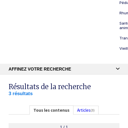
Pédi
Rhum
Sant
anim
Tran
Viei
AFFINEZ VOTRE RECHERCHE
Recherche textuelle
Résultats de la recherche
3 résultats
Publication
Tous les contenus
Articles
(3)
1 / 1